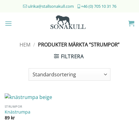
Skip
ulrika@stallsonakull.com
+46 (0) 705 10 31 76
to
content
HEM
/
PRODUKTER MÄRKTA ”STRUMPOR”
FILTRERA
STRUMPOR
Knästrumpa
89
kr