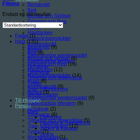
Filtrera
Benskydd
Bett
Endast ett sökresultat
Borstar och Skötsel
Grimmor och Rep
Huva
Hästtäcken
Foder
(1)
Hästvårdsprodukter
Häst
(131)
Insektsskydd
Benskydd
(9)
Reflex
Bett
(8)
Sadelgjordar westernsadel
Borstar och skötsel
(6)
Sadelpaddar western
Grimmor och Rep
(16)
Schabrak
Hästtäcken
(12)
Stigbyglar
Hästvårdsprodukter
(14)
Tillbehör och reservdelar
Huva
(6)
Tyglar
Insektsskydd
(9)
Trav- Utförsäljning
Reflex
(3)
Westernsadel
Sadelgjordar westernsadel
(9)
Till Hunden
Sadelpaddar Western
(9)
Person
Schabrak
(2)
Dam
Stigbyglar
(6)
Damtröjor
Tillbehör och reservdelar
(5)
Hoodies & Sweatshirts
Trav- Utförsäljning
(12)
Jackor & Kavajer
Tyglar
(7)
Jeans
Westernsadel
(1)
Kängor Dam