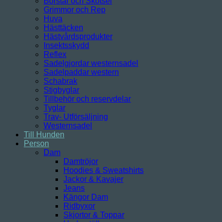
Borstar och Skötsel
Grimmor och Rep
Huva
Hästtäcken
Hästvårdsprodukter
Insektsskydd
Reflex
Sadelgjordar westernsadel
Sadelpaddar western
Schabrak
Stigbyglar
Tillbehör och reservdelar
Tyglar
Trav- Utförsäljning
Westernsadel
Till Hunden
Person
Dam
Damtröjor
Hoodies & Sweatshirts
Jackor & Kavajer
Jeans
Kängor Dam
Ridbyxor
Skjortor & Toppar