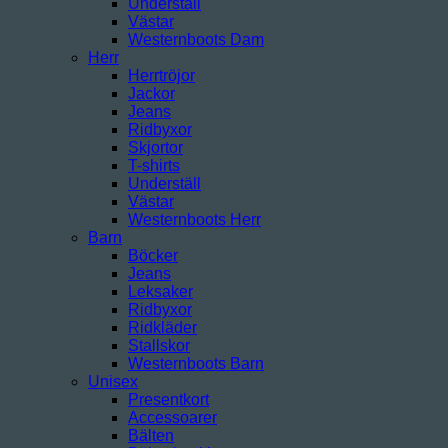
Underställ
Västar
Westernboots Dam
Herr
Herrtröjor
Jackor
Jeans
Ridbyxor
Skjortor
T-shirts
Underställ
Västar
Westernboots Herr
Barn
Böcker
Jeans
Leksaker
Ridbyxor
Ridkläder
Stallskor
Westernboots Barn
Unisex
Presentkort
Accessoarer
Bälten