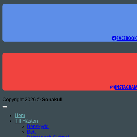
FACEBOOK
INSTAGRA
Copyright 2026 ©
Sonakull
Hem
Till Hästen
Benskydd
Bett