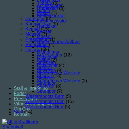
Presentkort
T-shirts
(3)
Accessoarer
Underställ
(3)
Bälten
Västar
(1)
Bältesbucklor
Herrtröjor
(6)
Fårskinnssulor
Kängor Dam
(9)
Handskar
Kepsar
(15)
Kepsar
Mössor
(7)
Mössor
Presentkort
(1)
Nummerlappshållare
Ridhjälmar
(4)
Reflex
Unisex
(58)
Ridhjälmar
Accessoarer
(12)
Ridstövlar
Reflex
(2)
Smycken
Ridstövlar
(4)
Sporrar
Smycken
(9)
Sporremmar Western
Sporrar
(13)
Stallskor
Sporremmar Western
(2)
Strumpor
Stallskor
(8)
Stall & Inredning
Strumpor
(7)
Foder
Westernboots Barn
(5)
Presentkort
Westernboots Dam
(15)
Vildmarkscamping
Westernboots Herr
(5)
Om Oss
Stall
(14)
Kontakt
Snabbkoll