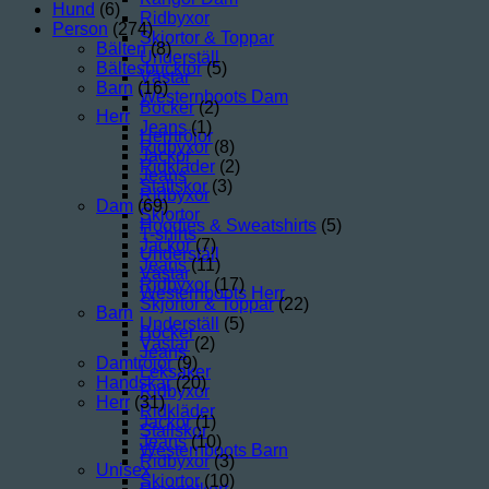
Hund
(6)
Ridbyxor
Person
(274)
Skjortor & Toppar
Bälten
(8)
Underställ
Bältesbucklor
(5)
Västar
Barn
(16)
Westernboots Dam
Böcker
(2)
Herr
Jeans
(1)
Herrtröjor
Ridbyxor
(8)
Jackor
Ridkläder
(2)
Jeans
Stallskor
(3)
Ridbyxor
Dam
(69)
Skjortor
Hoodies & Sweatshirts
(5)
T-shirts
Jackor
(7)
Underställ
Jeans
(11)
Västar
Ridbyxor
(17)
Westernboots Herr
Skjortor & Toppar
(22)
Barn
Underställ
(5)
Böcker
Västar
(2)
Jeans
Damtröjor
(9)
Leksaker
Handskar
(20)
Ridbyxor
Herr
(31)
Ridkläder
Jackor
(1)
Stallskor
Jeans
(10)
Westernboots Barn
Ridbyxor
(3)
Unisex
Skjortor
(10)