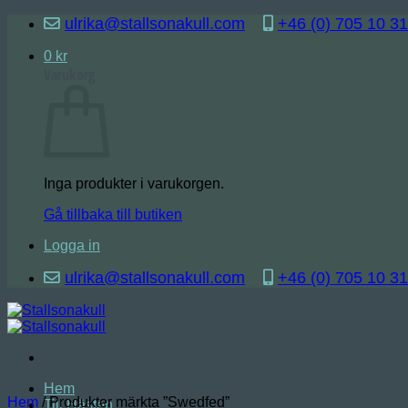
Skip
ulrika@stallsonakull.com
+46 (0) 705 10 31
to
content
0
kr
Varukorg
Inga produkter i varukorgen.
Gå tillbaka till butiken
Logga in
ulrika@stallsonakull.com
+46 (0) 705 10 31
Hem
Hem
/
Produkter märkta ”Swedfed”
Till Hästen