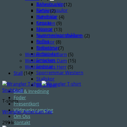
Bältesbucklor
Accessoarer
(12)
Fårskinnssulor
Reflex
(2)
Handskar
Ridstövlar
(4)
Kepsar
Smycken
(9)
Mössor
Sporrar
(13)
Nummerlappshållare
Sporremmar Western
(2)
Reflex
Stallskor
(8)
Ridhjälmar
Strumpor
(7)
Ridstövlar
Westernboots Barn
(5)
Smycken
Westernboots Dam
(15)
Sporrar
Westernboots Herr
(5)
Sporremmar Western
Stall
(14)
Stallskor
Strumpor
Snabbkoll
Stall & Inredning
Foder
T-shirts
Presentkort
Vildmarkscamping
Wrangler American Tee
Om Oss
299
kr
Kontakt