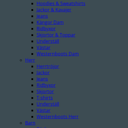
Hoodies & Sweatshirts
Jackor & Kavajer
Jeans
Kängor Dam
Ridbyxor
Skjortor & Toppar
Underställ
Västar
Westernboots Dam
Herr
Herrtröjor
Jackor
Jeans
Ridbyxor
Skjortor
T-shirts
Underställ
Västar
Westernboots Herr
Barn