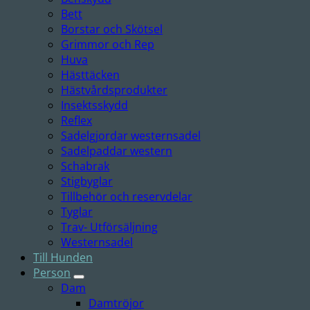
Bett
Borstar och Skötsel
Grimmor och Rep
Huva
Hästtäcken
Hästvårdsprodukter
Insektsskydd
Reflex
Sadelgjordar westernsadel
Sadelpaddar western
Schabrak
Stigbyglar
Tillbehör och reservdelar
Tyglar
Trav- Utförsäljning
Westernsadel
Till Hunden
Person
Dam
Damtröjor