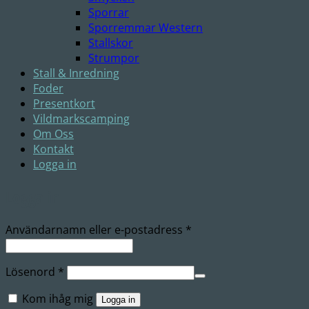
Sporrar
Sporremmar Western
Stallskor
Strumpor
Stall & Inredning
Foder
Presentkort
Vildmarkscamping
Om Oss
Kontakt
Logga in
Logga in
Obligatoriskt
Användarnamn eller e-postadress
*
Obligatoriskt
Lösenord
*
Kom ihåg mig
Logga in