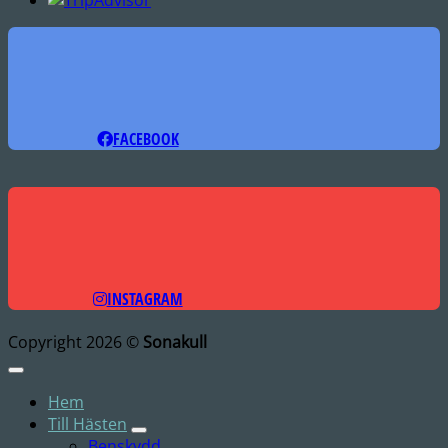
FACEBOOK
INSTAGRAM
Copyright 2026 ©
Sonakull
Hem
Till Hästen
Benskydd