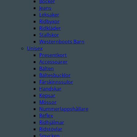
Böcker
Jeans
Leksaker
Ridbyxor
Ridkläder
Stallskor
Westernboots Barn
Unisex
Presentkort
Accessoarer
Bälten
Bältesbucklor
Fårskinnssulor
Handskar
Kepsar
Mössor
Nummerlappshållare
Reflex
Ridhjälmar
Ridstövlar
Smycken