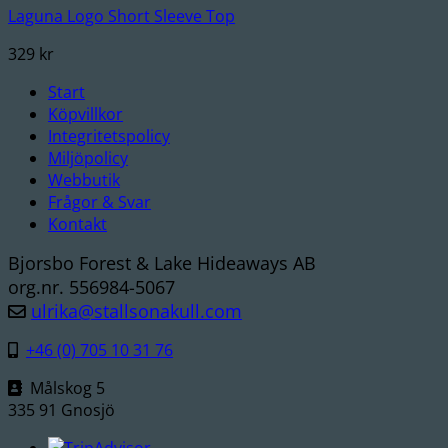
Laguna Logo Short Sleeve Top
329
kr
Start
Köpvillkor
Integritetspolicy
Miljöpolicy
Webbutik
Frågor & Svar
Kontakt
Bjorsbo Forest & Lake Hideaways AB
org.nr. 556984-5067
ulrika@stallsonakull.com
+46 (0) 705 10 31 76
Målskog 5
335 91 Gnosjö