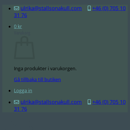
Skip
ulrika@stallsonakull.com
+46 (0) 705 10
to
31 76
content
0
kr
Varukorg
Inga produkter i varukorgen.
Gå tillbaka till butiken
Logga in
ulrika@stallsonakull.com
+46 (0) 705 10
31 76