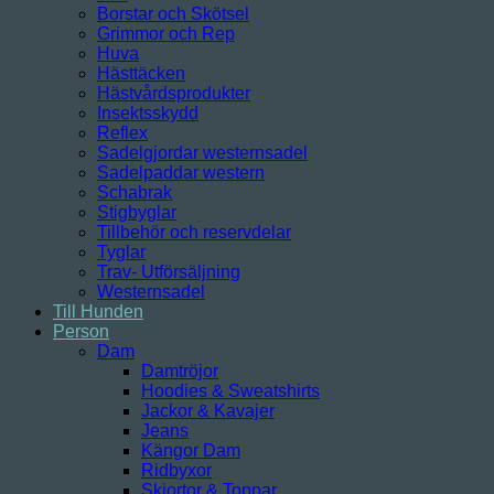
Borstar och Skötsel
Grimmor och Rep
Huva
Hästtäcken
Hästvårdsprodukter
Insektsskydd
Reflex
Sadelgjordar westernsadel
Sadelpaddar western
Schabrak
Stigbyglar
Tillbehör och reservdelar
Tyglar
Trav- Utförsäljning
Westernsadel
Till Hunden
Person
Dam
Damtröjor
Hoodies & Sweatshirts
Jackor & Kavajer
Jeans
Kängor Dam
Ridbyxor
Skjortor & Toppar