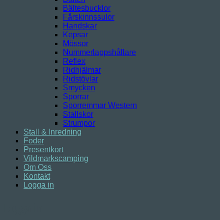
Bältesbucklor
Fårskinnssulor
Handskar
Kepsar
Mössor
Nummerlappshållare
Reflex
Ridhjälmar
Ridstövlar
Smycken
Sporrar
Sporremmar Western
Stallskor
Strumpor
Stall & Inredning
Foder
Presentkort
Vildmarkscamping
Om Oss
Kontakt
Logga in
Logga in