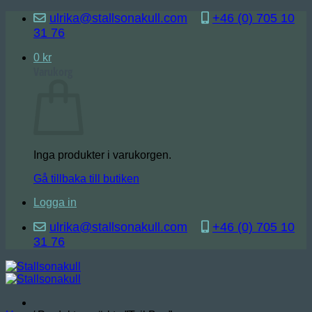
Skip
ulrika@stallsonakull.com
+46 (0) 705 10
to
31 76
content
0
kr
Varukorg
Inga produkter i varukorgen.
Gå tillbaka till butiken
Logga in
ulrika@stallsonakull.com
+46 (0) 705 10
31 76