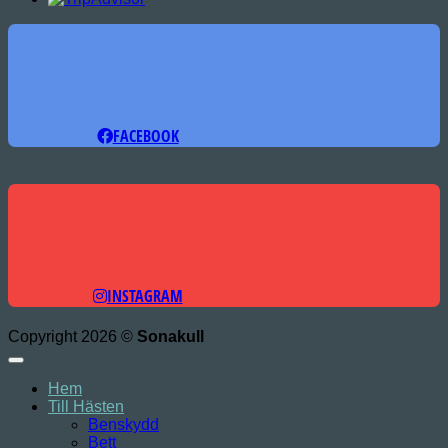
FACEBOOK
INSTAGRAM
Copyright 2026 ©
Sonakull
Hem
Till Hästen
Benskydd
Bett