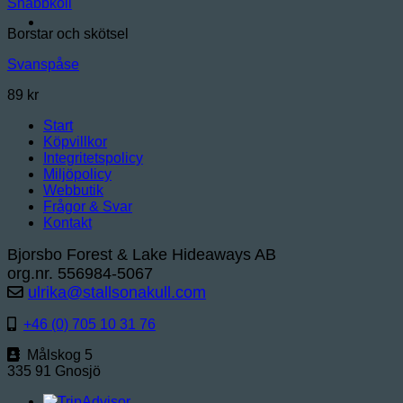
Snabbkoll
Borstar och skötsel
Svanspåse
89
kr
Start
Köpvillkor
Integritetspolicy
Miljöpolicy
Webbutik
Frågor & Svar
Kontakt
Bjorsbo Forest & Lake Hideaways AB
org.nr. 556984-5067
ulrika@stallsonakull.com
+46 (0) 705 10 31 76
Målskog 5
335 91 Gnosjö