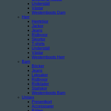
Underställ
Västar
Westernboots Dam
Herr
Herrtröjor
Jackor
Jeans
Ridbyxor
Skjortor
T-shirts
Underställ
Västar
Westernboots Herr
Barn
Böcker
Jeans
Leksaker
Ridbyxor
Ridkläder
Stallskor
Westernboots Barn
Unisex
Presentkort
Accessoarer
Bälten