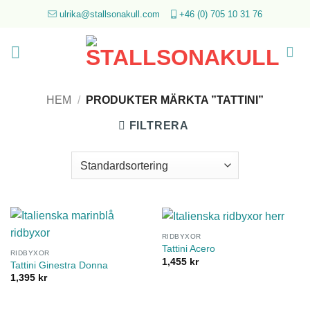
Skip
ulrika@stallsonakull.com
+46 (0) 705 10 31 76
to
content
HEM
/
PRODUKTER MÄRKTA ”TATTINI”
FILTRERA
RIDBYXOR
Tattini Acero
RIDBYXOR
1,455
kr
Tattini Ginestra Donna
1,395
kr