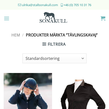
Skip
ulrika@stallsonakull.com
+46 (0) 705 10 31 76
to
content
HEM
/
PRODUKTER MÄRKTA ”TÄVLINGSKAVAJ”
FILTRERA