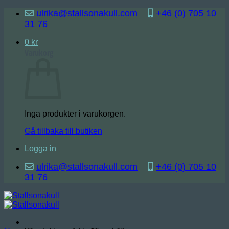
Skip
ulrika@stallsonakull.com
+46 (0) 705 10
to
31 76
content
0
kr
Varukorg
Inga produkter i varukorgen.
Gå tillbaka till butiken
Logga in
ulrika@stallsonakull.com
+46 (0) 705 10
31 76