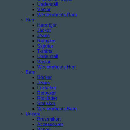
Underställ
Västar
Westernboots Dam
Herr
Herrtröjor
Jackor
Jeans
Ridbyxor
Skjortor
T-shirts
Underställ
Västar
Westernboots Herr
Barn
Böcker
Jeans
Leksaker
Ridbyxor
Ridkläder
Stallskor
Westernboots Barn
Unisex
Presentkort
Accessoarer
Bälten