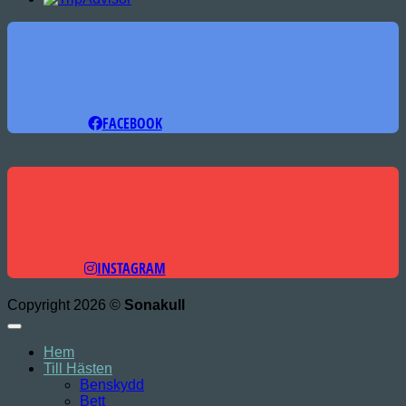
FACEBOOK
INSTAGRAM
Copyright 2026 ©
Sonakull
Hem
Till Hästen
Benskydd
Bett