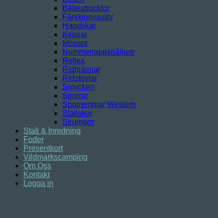
Bältesbucklor
Fårskinnssulor
Handskar
Kepsar
Mössor
Nummerlappshållare
Reflex
Ridhjälmar
Ridstövlar
Smycken
Sporrar
Sporremmar Western
Stallskor
Strumpor
Stall & Inredning
Foder
Presentkort
Vildmarkscamping
Om Oss
Kontakt
Logga in
Logga in