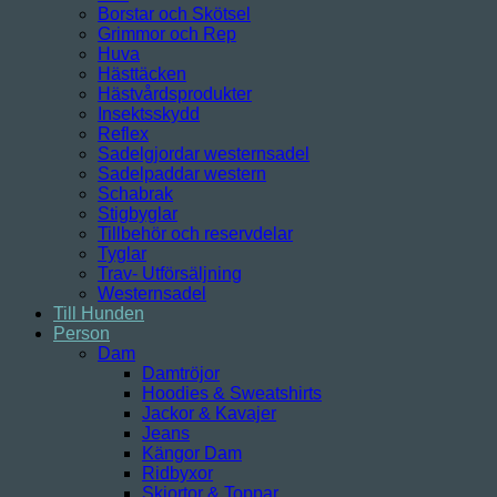
Borstar och Skötsel
Grimmor och Rep
Huva
Hästtäcken
Hästvårdsprodukter
Insektsskydd
Reflex
Sadelgjordar westernsadel
Sadelpaddar western
Schabrak
Stigbyglar
Tillbehör och reservdelar
Tyglar
Trav- Utförsäljning
Westernsadel
Till Hunden
Person
Dam
Damtröjor
Hoodies & Sweatshirts
Jackor & Kavajer
Jeans
Kängor Dam
Ridbyxor
Skjortor & Toppar