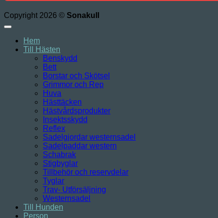
Copyright 2026 ©
Sonakull
Hem
Till Hästen
Benskydd
Bett
Borstar och Skötsel
Grimmor och Rep
Huva
Hästtäcken
Hästvårdsprodukter
Insektsskydd
Reflex
Sadelgjordar westernsadel
Sadelpaddar western
Schabrak
Stigbyglar
Tillbehör och reservdelar
Tyglar
Trav- Utförsäljning
Westernsadel
Till Hunden
Person