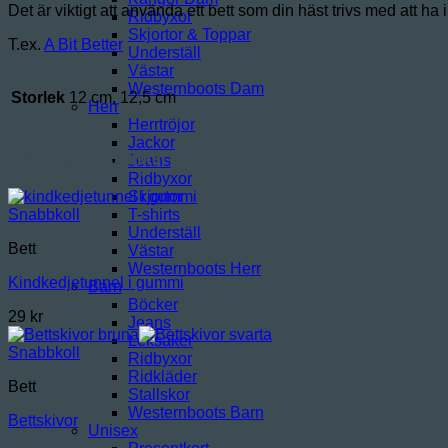
Det är viktigt att använda ett bett som din häst trivs med att h
Ridbyxor
Skjortor & Toppar
T.ex.
A Bit Better
Underställ
Västar
Westernboots Dam
Storlek
12 cm, 12,5 cm
Herr
Herrtröjor
Jackor
Relaterade produkter
Jeans
Ridbyxor
Skjortor
T-shirts
Snabbkoll
Underställ
Bett
Västar
Westernboots Herr
Kindkedjetunnel i gummi
Barn
Böcker
29
kr
Jeans
Leksaker
Snabbkoll
Ridbyxor
Ridkläder
Bett
Stallskor
Westernboots Barn
Bettskivor
Unisex