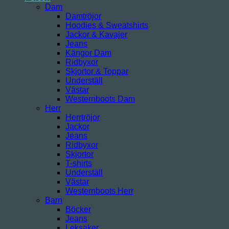
Dam
Damtröjor
Hoodies & Sweatshirts
Jackor & Kavajer
Jeans
Kängor Dam
Ridbyxor
Skjortor & Toppar
Underställ
Västar
Westernboots Dam
Herr
Herrtröjor
Jackor
Jeans
Ridbyxor
Skjortor
T-shirts
Underställ
Västar
Westernboots Herr
Barn
Böcker
Jeans
Leksaker