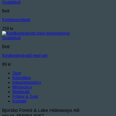
Snabbkoll
Bett
Kimblewickbett
259
kr
Snabbkoll
Bett
Kindkedjeskydd med gel
89
kr
Start
Köpvillkor
Integritetspolicy
Miljöpolicy
Webbutik
Frågor & Svar
Kontakt
Bjorsbo Forest & Lake Hideaways AB
org.nr. 556984-5067