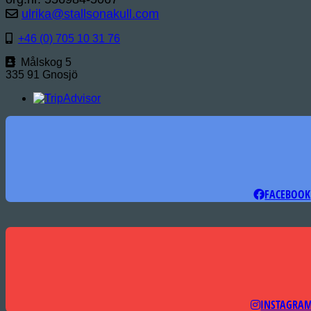
ulrika@stallsonakull.com
+46 (0) 705 10 31 76
Målskog 5
335 91 Gnosjö
FACEBOOK
INSTAGRA