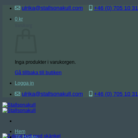
Skip
ulrika@stallsonakull.com
+46 (0) 705 10 31
to
content
0
kr
Varukorg
Inga produkter i varukorgen.
Gå tillbaka till butiken
Logga in
ulrika@stallsonakull.com
+46 (0) 705 10 31
Hem
Till Hästen