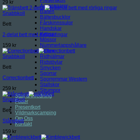
Presentkort
29
kr
Accessoarer
Bälten
Snabbkoll
Bältesbucklor
Fårskinnssulor
Bett
Handskar
Kepsar
2-delat bett med rörliga ringar
Mössor
Nummerlappshållare
159
kr
Reflex
Ridhjälmar
Snabbkoll
Ridstövlar
Bett
Smycken
Sporrar
Correctionbett
Sporremmar Western
Stallskor
259
kr
Strumpor
Stall & Inredning
Snabbkoll
Foder
Presentkort
Bett
Vildmarkscamping
Om Oss
Stångbett
Kontakt
159
kr