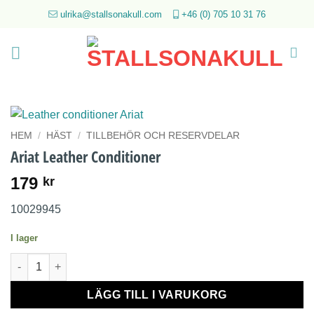
Skip
ulrika@stallsonakull.com
+46 (0) 705 10 31 76
to
content
HEM
/
HÄST
/
TILLBEHÖR OCH RESERVDELAR
Ariat Leather Conditioner
179
kr
10029945
I lager
Ariat Leather Conditioner mängd
LÄGG TILL I VARUKORG