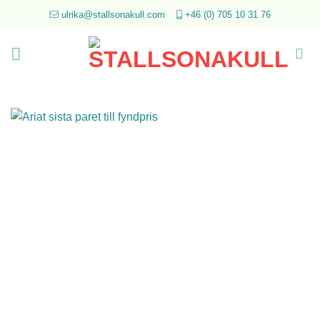
Skip
ulrika@stallsonakull.com
+46 (0) 705 10 31 76
to
content