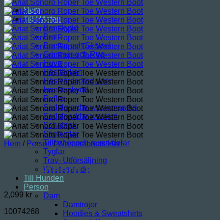
Hem
Till Hästen
Benskydd
Bett
Borstar och Skötsel
Grimmor och Rep
Huva
Hästtäcken
Hästvårdsprodukter
Insektsskydd
Reflex
Sadelgjordar westernsadel
Sadelpaddar western
Schabrak
Stigbyglar
Tillbehör och reservdelar
Hem
/
Person
/
Westernboots Herr
Tyglar
Trav- Utförsäljning
Ariat Sonoro Roper Toe
Westernsadel
Till Hunden
Person
2,099
kr
Dam
Damtröjor
10074268
Hoodies & Sweatshirts