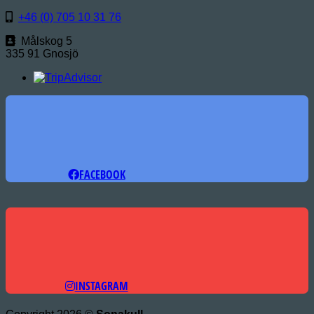
+46 (0) 705 10 31 76
Målskog 5
335 91 Gnosjö
FACEBOOK
INSTAGRAM