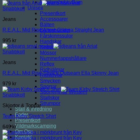
Westernboots Barn
Unisex
Snabbkoll
Presentkort
Accessoarer
Jeans
Bälten
R.E.A.L. Mid Rise Arrow Gianna Straight Jean
Bältesbucklor
Fårskinnssulor
995
kr
Handskar
Kepsar
Snabbkoll
Mössor
Nummerlappshållare
Jeans
Reflex
Ridhjälmar
R.E.A.L. Mid Rise Stretch Outseam Ella Skinny Jean
Ridstövlar
Smycken
979
kr
Sporrar
Sporremmar Western
Snabbkoll
Stallskor
Strumpor
Skjortor & Toppar
Stall & Inredning
Foder
Team Kirby Stretch Shirt
Presentkort
Vildmarkscamping
649
kr
Om Oss
Kontakt