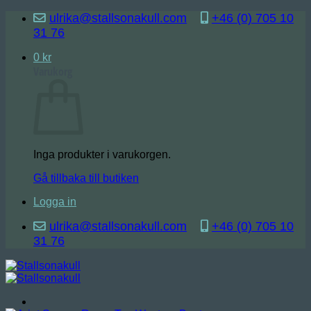
Skip
ulrika@stallsonakull.com
+46 (0) 705 10
to
31 76
content
0
kr
Varukorg
Inga produkter i varukorgen.
Gå tillbaka till butiken
Logga in
ulrika@stallsonakull.com
+46 (0) 705 10
31 76