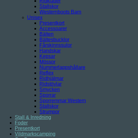
Ridkläder
Stallskor
Westernboots Barn
Unisex
Presentkort
Accessoarer
Bälten
Bältesbucklor
Fårskinnssulor
Handskar
Kepsar
Mössor
Nummerlappshållare
Reflex
Ridhjälmar
Ridstövlar
Smycken
Sporrar
Sporremmar Western
Stallskor
Strumpor
Stall & Inredning
Foder
Presentkort
Vildmarkscamping