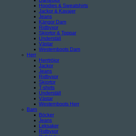
Damtröjor
Hoodies & Sweatshirts
Jackor & Kavajer
Jeans
Kängor Dam
Ridbyxor
Skjortor & Toppar
Underställ
Västar
Westernboots Dam
Herr
Herrtröjor
Jackor
Jeans
Ridbyxor
Skjortor
T-shirts
Underställ
Västar
Westernboots Herr
Barn
Böcker
Jeans
Leksaker
Ridbyxor