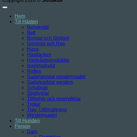
Copyright 2026 ©
Sonakull
Hem
Till Hästen
Benskydd
Bett
Borstar och Skötsel
Grimmor och Rep
Huva
Hästtäcken
Hästvårdsprodukter
Insektsskydd
Reflex
Sadelgjordar westernsadel
Sadelpaddar western
Schabrak
Stigbyglar
Tillbehör och reservdelar
Tyglar
Trav- Utförsäljning
Westernsadel
Till Hunden
Person
Dam