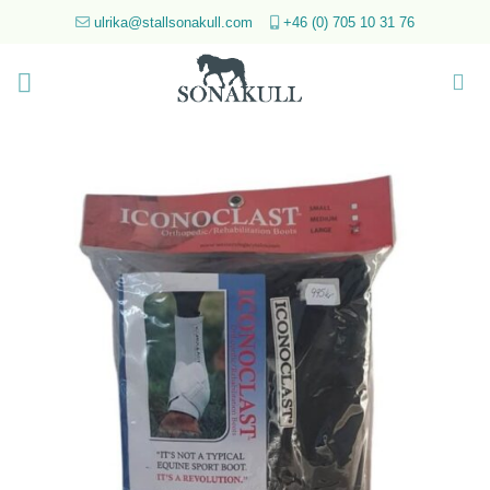
Skip
ulrika@stallsonakull.com
+46 (0) 705 10 31 76
to
content