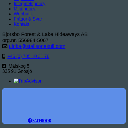
Integritetspolicy
Miljöpolicy
Webbutik
Frågor & Svar
Kontakt
Bjorsbo Forest & Lake Hideaways AB
org.nr. 556984-5067
ulrika@stallsonakull.com
+46 (0) 705 10 31 76
Målskog 5
335 91 Gnosjö
FACEBOOK