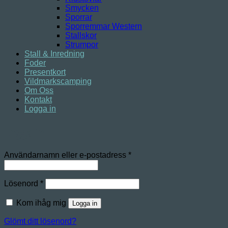
Smycken
Sporrar
Sporremmar Western
Stallskor
Strumpor
Stall & Inredning
Foder
Presentkort
Vildmarkscamping
Om Oss
Kontakt
Logga in
Logga in
Obligatoriskt
Användarnamn eller e-postadress
*
Obligatoriskt
Lösenord
*
Kom ihåg mig
Logga in
Glömt ditt lösenord?