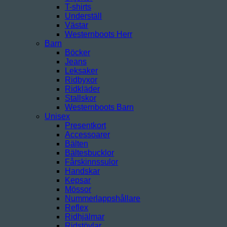
T-shirts
Underställ
Västar
Westernboots Herr
Barn
Böcker
Jeans
Leksaker
Ridbyxor
Ridkläder
Stallskor
Westernboots Barn
Unisex
Presentkort
Accessoarer
Bälten
Bältesbucklor
Fårskinnssulor
Handskar
Kepsar
Mössor
Nummerlappshållare
Reflex
Ridhjälmar
Ridstövlar