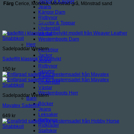
Jackor & Kavajer
Färg
Cerice, Mörklila, Mönstrad grå, Mönstrad sand
Jeans
Kängor Dam
Ridbyxor
Relaterade produkter
Skjortor & Toppar
Underställ
Västar
Snabbkoll
Westernboots Dam
Herr
Sadelpaddar Western
Herrtröjor
Jackor
Sadelfilt klassisk dubbelvikt
Jeans
Ridbyxor
150
kr
Skjortor
T-shirts
Underställ
Snabbkoll
Västar
Westernboots Herr
Sadelpaddar Western
Barn
Böcker
Mayatex Sadelfilt
Jeans
Leksaker
649
kr
Ridbyxor
Ridkläder
Snabbkoll
Stallskor