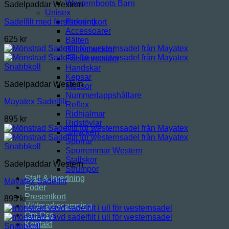
Westernboots Barn
Sadelpaddar Western
Unisex
Presentkort
Sadelfilt med förstärkning
Accessoarer
625
kr
Bälten
Bältesbucklor
Fårskinnssulor
Snabbkoll
Handskar
Kepsar
Sadelpaddar Western
Mössor
Nummerlappshållare
Mayatex Sadelfilt
Reflex
Ridhjälmar
895
kr
Ridstövlar
Smycken
Sporrar
Snabbkoll
Sporremmar Western
Stallskor
Sadelpaddar Western
Strumpor
Stall & Inredning
Mayatex Sadelfilt
Foder
Presentkort
895
kr
Vildmarkscamping
Om Oss
Kontakt
Snabbkoll