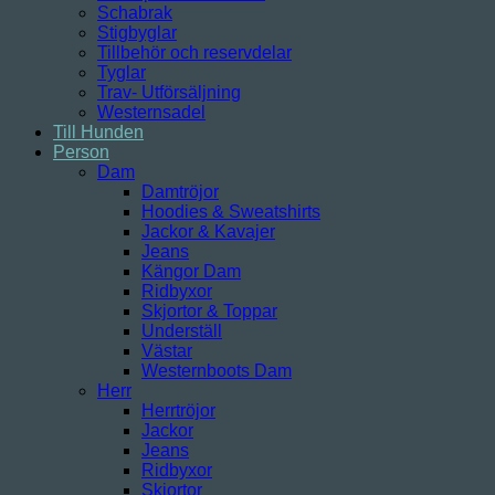
Schabrak
Stigbyglar
Tillbehör och reservdelar
Tyglar
Trav- Utförsäljning
Westernsadel
Till Hunden
Person
Dam
Damtröjor
Hoodies & Sweatshirts
Jackor & Kavajer
Jeans
Kängor Dam
Ridbyxor
Skjortor & Toppar
Underställ
Västar
Westernboots Dam
Herr
Herrtröjor
Jackor
Jeans
Ridbyxor
Skjortor