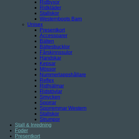
Ridbyxor
Ridkläder
Stallskor
Westernboots Barn
Unisex
Presentkort
Accessoarer
Bälten
Bältesbucklor
Fårskinnssulor
Handskar
Kepsar
Mössor
Nummerlappshållare
Reflex
Ridhjälmar
Ridstövlar
Smycken
Sporrar
Sporremmar Western
Stallskor
Strumpor
Stall & Inredning
Foder
Presentkort