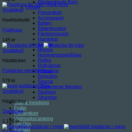
Westernboots Barn
Unisex
Snabbkoll
Presentkort
Accessoarer
Insektsskydd
Bälten
Bältesbucklor
Flughuva
Fårskinnssulor
Handskar
145
kr
Kepsar
Mössor
Snabbkoll
Nummerlappshållare
Reflex
Hästtäcken
Ridhjälmar
Flugtäcke med flughuva
Ridstövlar
Smycken
579
kr
Sporrar
Sporremmar Western
Snabbkoll
Stallskor
Strumpor
Hästtäcken
Stall & Inredning
Foder
Stalltäcke
Presentkort
Vildmarkscamping
1,195
kr
Om Oss
Kontakt
Snabbkoll