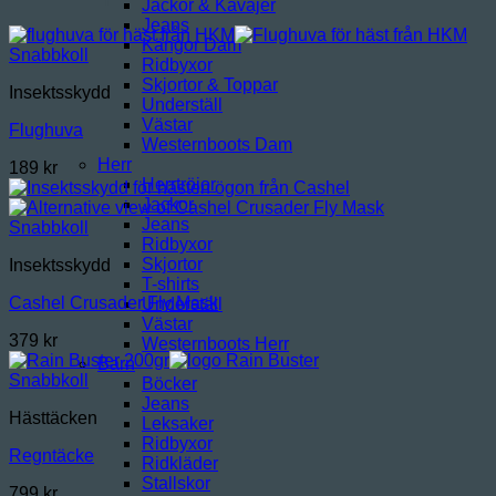
Jackor & Kavajer
Jeans
Kängor Dam
Snabbkoll
Ridbyxor
Skjortor & Toppar
Insektsskydd
Underställ
Västar
Flughuva
Westernboots Dam
Herr
189
kr
Herrtröjor
Jackor
Jeans
Snabbkoll
Ridbyxor
Skjortor
Insektsskydd
T-shirts
Cashel Crusader Fly Mask
Underställ
Västar
379
kr
Westernboots Herr
Barn
Snabbkoll
Böcker
Jeans
Hästtäcken
Leksaker
Ridbyxor
Regntäcke
Ridkläder
Stallskor
799
kr