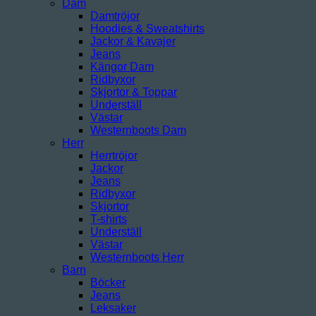
Dam
Damtröjor
Hoodies & Sweatshirts
Jackor & Kavajer
Jeans
Kängor Dam
Ridbyxor
Skjortor & Toppar
Underställ
Västar
Westernboots Dam
Herr
Herrtröjor
Jackor
Jeans
Ridbyxor
Skjortor
T-shirts
Underställ
Västar
Westernboots Herr
Barn
Böcker
Jeans
Leksaker