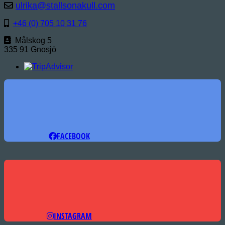
ulrika@stallsonakull.com
+46 (0) 705 10 31 76
Målskog 5
335 91 Gnosjö
FACEBOOK
INSTAGRAM