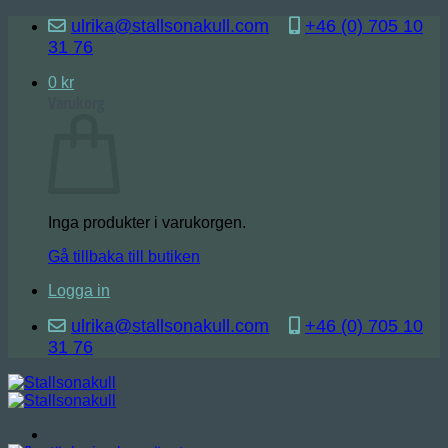
Skip
ulrika@stallsonakull.com
+46 (0) 705 10
to
31 76
content
0
kr
Varukorg
Inga produkter i varukorgen.
Gå tillbaka till butiken
Logga in
ulrika@stallsonakull.com
+46 (0) 705 10
31 76