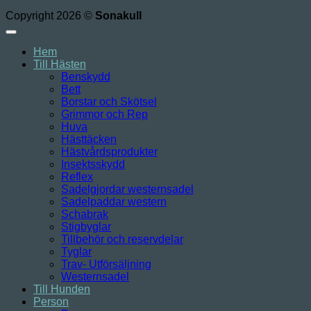
Copyright 2026 ©
Sonakull
Hem
Till Hästen
Benskydd
Bett
Borstar och Skötsel
Grimmor och Rep
Huva
Hästtäcken
Hästvårdsprodukter
Insektsskydd
Reflex
Sadelgjordar westernsadel
Sadelpaddar western
Schabrak
Stigbyglar
Tillbehör och reservdelar
Tyglar
Trav- Utförsäljning
Westernsadel
Till Hunden
Person