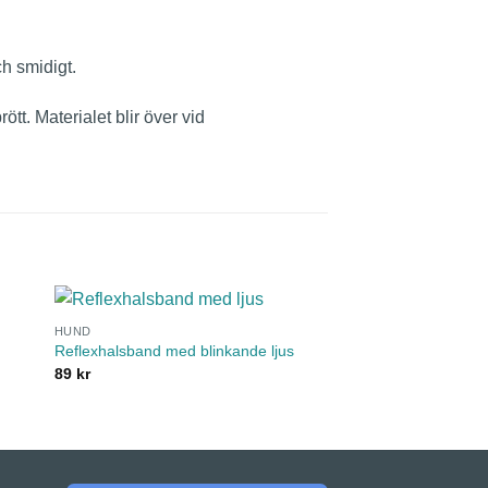
h smidigt.
ött. Materialet blir över vid
HUND
HUND
Reflexhalsband med blinkande ljus
Halsband basket tool
89
kr
269
kr