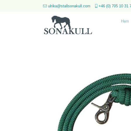
Skip
ulrika@stallsonakull.com
+46 (0) 705 10 31 
to
content
Hem