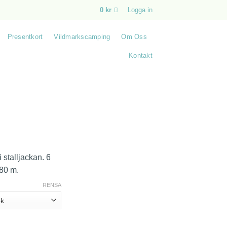
0
kr
Logga in
Presentkort
Vildmarkscamping
Om Oss
Kontakt
 stalljackan. 6
,80 m.
RENSA