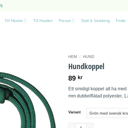
76
Till Hästen
Till Hunden
Person
Stall & Inredning
Foder
HEM
/
HUND
Hundkoppel
89
kr
Ett smidigt koppel att ha med i
mm dubbelflätad polyester, 1
Variant
Hundkoppel mängd