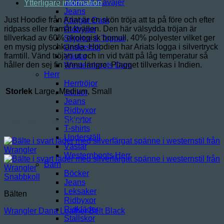
Jackor & Kavajer
Ytterligare information
Jeans
Just Hoodie från Ariat är en skön tröja att ta på före och efter
Kängor Dam
ridpass eller framåt kvällen. Den här välsydda tröjan är
Ridbyxor
tillverkad av 60% ekologisk bomull, 40% polyester vilket ger
Skjortor & Toppar
en mysig plyschkänsla. Hoodien har Ariats logga i silvertryck
Underställ
framtill. Vänd tröjan ut och in vid tvätt på låg temperatur så
Västar
håller den sej fin ännu längre. Plagget tillverkas i Indien.
Westernboots Dam
Herr
Herrtröjor
Storlek
Large, Medium, Small
Jackor
Jeans
Ridbyxor
Relaterade produkter
Skjortor
T-shirts
Underställ
Västar
Westernboots Herr
Barn
Böcker
Snabbkoll
Jeans
Leksaker
Bälten
Ridbyxor
Ridkläder
Wrangler Dana Leather Belt Black
Stallskor