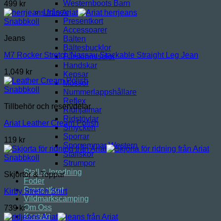
Westernboots Barn
499
kr
Unisex
Presentkort
Snabbkoll
Accessoarer
Jeans
Bälten
Bältesbucklor
M7 Rocker Stretch Nassau Stackable Straight Leg Jean
Fårskinnssulor
Handskar
1,049
kr
Kepsar
Mössor
Snabbkoll
Nummerlappshållare
Reflex
Tillbehör och reservdelar
Ridhjälmar
Ridstövlar
Ariat Leather Cream Polish
Smycken
Sporrar
119
kr
Sporremmar Western
Stallskor
Snabbkoll
Strumpor
Stall & Inredning
Skjortor & Toppar
Foder
Presentkort
Kirby Stretch Shirt
Vildmarkscamping
Om Oss
739
kr
Kontakt