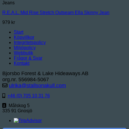
Jeans
R.E.A.L. Mid Rise Stretch Outseam Ella Skinny Jean
979
kr
Start
Köpvillkor
Integritetspolicy
Miljöpolicy
Webbutik
Frågor & Svar
Kontakt
Bjorsbo Forest & Lake Hideaways AB
org.nr. 556984-5067
ulrika@stallsonakull.com
+46 (0) 705 10 31 76
Målskog 5
335 91 Gnosjö