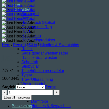
Hem
Till Hästen
Benskydd
Bett
Borstar och Skötsel
Grimmor och Rep
Huva
Hästtäcken
Hästvårdsprodukter
Insektsskydd
Hem
/
Person
/
Dam
/
Hoodies & Sweatshirts
Reflex
Sadelgjordar westernsadel
Just Hoodie
Sadelpaddar western
Schabrak
Stigbyglar
739
kr
Tillbehör och reservdelar
Tyglar
10043443
Trav- Utförsäljning
Westernsadel
Storlek
Rensa
Till Hunden
Just
Person
Hoodie
Dam
Lägg till i varukorg
mängd
Damtröjor
Hoodies & Sweatshirts
Beskrivning