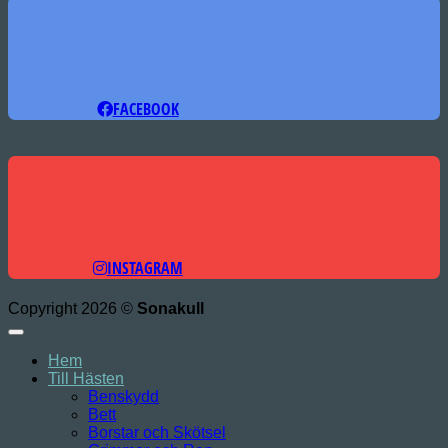
FACEBOOK
INSTAGRAM
Copyright 2026 ©
Sonakull
Hem
Till Hästen
Benskydd
Bett
Borstar och Skötsel