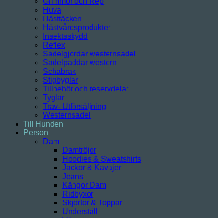
Grimmor och Rep
Huva
Hästtäcken
Hästvårdsprodukter
Insektsskydd
Reflex
Sadelgjordar westernsadel
Sadelpaddar western
Schabrak
Stigbyglar
Tillbehör och reservdelar
Tyglar
Trav- Utförsäljning
Westernsadel
Till Hunden
Person
Dam
Damtröjor
Hoodies & Sweatshirts
Jackor & Kavajer
Jeans
Kängor Dam
Ridbyxor
Skjortor & Toppar
Underställ