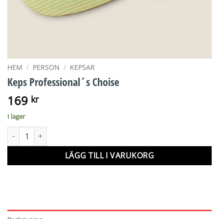
HEM
/
PERSON
/
KEPSAR
Keps Professional´s Choise
169
kr
I lager
Keps Professional´s Choise mängd
LÄGG TILL I VARUKORG