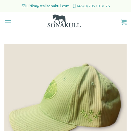
Skip
ulrika@stallsonakull.com
+46 (0) 705 10 31 76
to
content