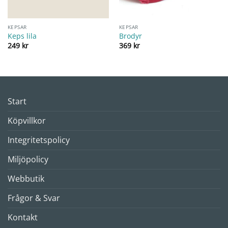
KEPSAR
KEPSAR
Keps lila
Brodyr
249
kr
369
kr
Start
Köpvillkor
Integritetspolicy
Miljöpolicy
Webbutik
Frågor & Svar
Kontakt