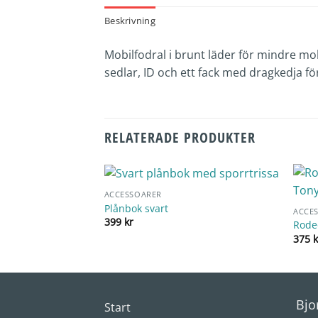
Beskrivning
Mobilfodral i brunt läder för mindre mo
sedlar, ID och ett fack med dragkedja f
RELATERADE PRODUKTER
ACCESSOARER
Plånbok svart
ACCE
399
kr
Rode
375
k
Bjo
Start