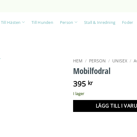
Till Hästen
Till Hunden
Person
Stall & Inredning
Foder
HEM
/
PERSON
/
UNISEX
/
A
Mobilfodral
395
kr
I lager
LÄGG TILL I VA