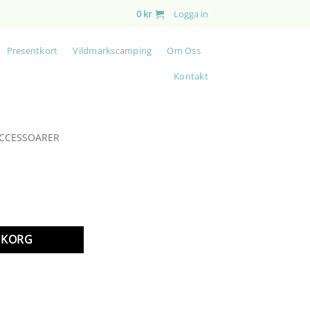
0
kr
Logga in
Presentkort
Vildmarkscamping
Om Oss
Kontakt
CCESSOARER
RUKORG