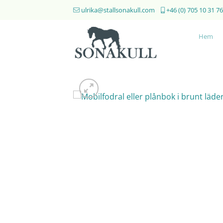
Skip
ulrika@stallsonakull.com
+46 (0) 705 10 31 76
to
content
Hem