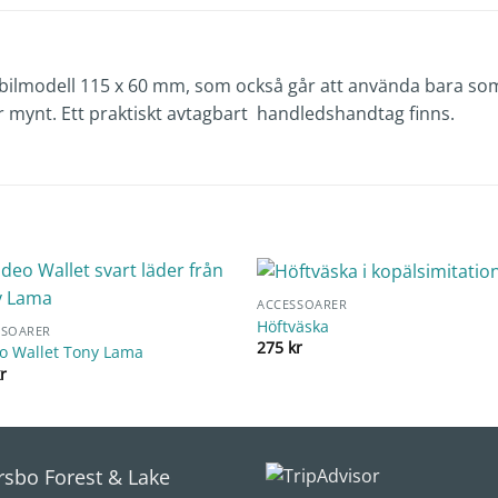
bilmodell 115 x 60 mm, som också går att använda bara som e
ör mynt. Ett praktiskt avtagbart handledshandtag finns.
ACCESSOARER
Höftväska
SSOARER
275
kr
o Wallet Tony Lama
r
rsbo Forest & Lake