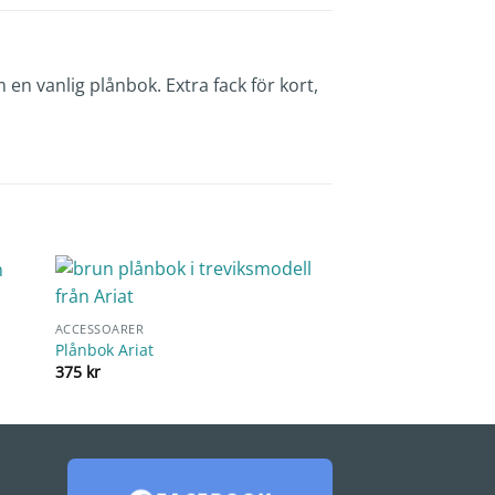
n vanlig plånbok. Extra fack för kort,
ACCESSOARER
Plånbok Ariat
375
kr