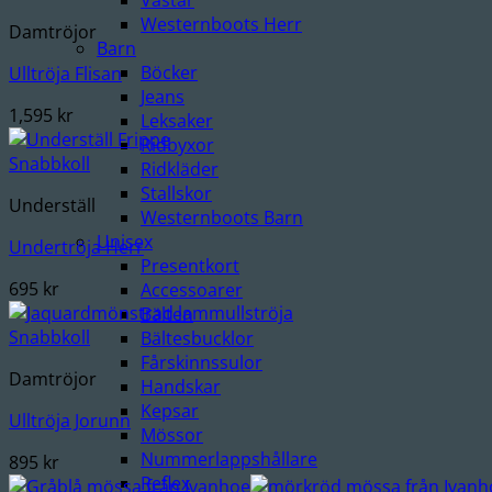
Västar
Westernboots Herr
Damtröjor
Barn
Böcker
Ulltröja Flisan
Jeans
1,595
kr
Leksaker
Ridbyxor
Snabbkoll
Ridkläder
Stallskor
Underställ
Westernboots Barn
Unisex
Undertröja Herr
Presentkort
695
kr
Accessoarer
Bälten
Snabbkoll
Bältesbucklor
Fårskinnssulor
Damtröjor
Handskar
Kepsar
Ulltröja Jorunn
Mössor
Nummerlappshållare
895
kr
Reflex