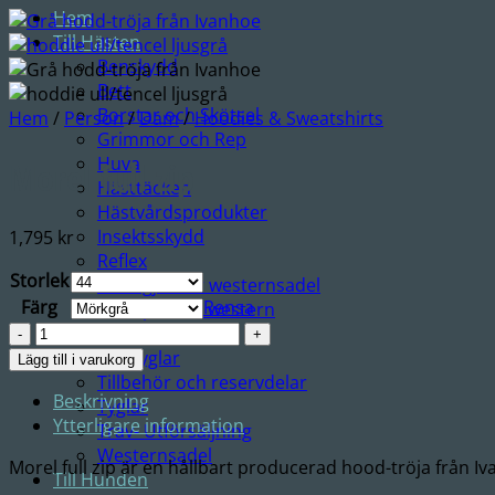
Hem
Till Hästen
Benskydd
Bett
Borstar och Skötsel
Hem
/
Person
/
Dam
/
Hoodies & Sweatshirts
Grimmor och Rep
Huva
Morel full zip
Hästtäcken
Hästvårdsprodukter
Insektsskydd
1,795
kr
Reflex
Storlek
Sadelgjordar westernsadel
Färg
Rensa
Sadelpaddar western
Morel
Schabrak
full
Stigbyglar
Lägg till i varukorg
zip
Tillbehör och reservdelar
Beskrivning
mängd
Tyglar
Ytterligare information
Trav- Utförsäljning
Westernsadel
Morel full zip är en hållbart producerad hood-tröja från Iva
Till Hunden