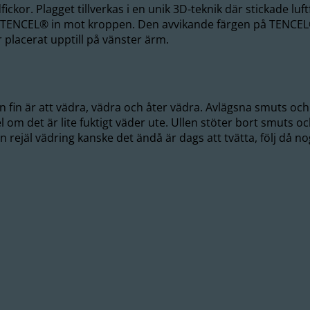
ickor. Plagget tillverkas i en unik 3D-teknik där stickade lu
h TENCEL® in mot kroppen. Den avvikande färgen på TENCEL®-g
 placerat upptill på vänster ärm.
n fin är att vädra, vädra och åter vädra. Avlägsna smuts och
 om det är lite fuktigt väder ute. Ullen stöter bort smuts 
r en rejäl vädring kanske det ändå är dags att tvätta, följ då