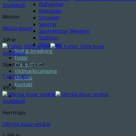
Ridhjälmar
Snabbkoll
Ridstövlar
Mössor
Smycken
Sporrar
Mössa Ipsum
Sporremmar Western
Stallskor
349
kr
Strumpor
Stall & Inredning
Snabbkoll
Foder
Presentkort
Skjortor & Toppar
Vildmarkscamping
T-shirt Leila
Om Oss
Kontakt
495
kr
Snabbkoll
Herrtröjor
Ulltröja Assar vindtät
1,495
kr