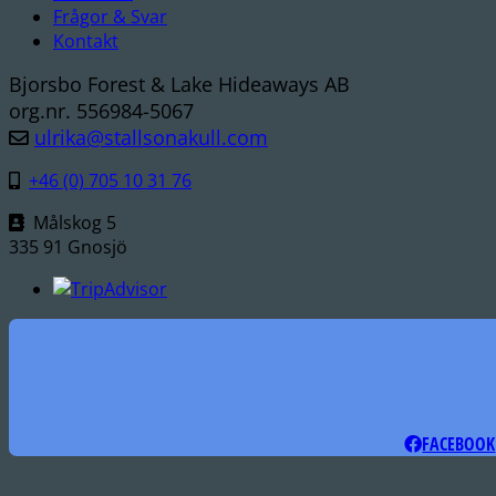
Frågor & Svar
Kontakt
Bjorsbo Forest & Lake Hideaways AB
org.nr. 556984-5067
ulrika@stallsonakull.com
+46 (0) 705 10 31 76
Målskog 5
335 91 Gnosjö
FACEBOOK