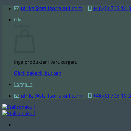
Skip
ulrika@stallsonakull.com
+46 (0) 705 10 
to
0
kr
content
Varukorg
Inga produkter i varukorgen.
Gå tillbaka till butiken
Logga in
ulrika@stallsonakull.com
+46 (0) 705 10 