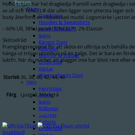
Person
Hood-tröjan har hel dragkedja framtill samt dragkedja i sidf
Dam
av ull och TENCEL® där ullen ligger som yttersta lager oc
Damtröjor
body återfinns en ribbstickad mudd. Logomärke i jacron är
Hoodies & Sweatshirts
– 60% Ull, 38% Lyocell (TENCEL™), 2% Elastan
Jackor & Kavajer
Jeans
Skötselråd
Kängor Dam
Framgångsreceptet för att sköta en ulltröja och behålla de
Ridbyxor
hänga ut tröjan utomhus på en galge. Det är bara en fördel
Skjortor & Toppar
luktfri. När du märker att plagget inte har blivit rent efte
Underställ
Västar
Westernboots Dam
Storlek
36, 38, 40, 42, 44, 46
Herr
Herrtröjor
Färg
Ljusgrå, Mörkgrå
Jackor
Jeans
Ridbyxor
Relaterade produkter
Skjortor
T-shirts
Underställ
Snabbkoll