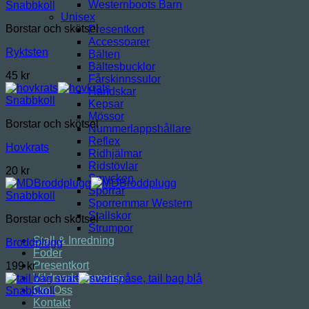
Westernboots Barn
Snabbkoll
Unisex
Borstar och skötsel
Presentkort
Accessoarer
Ryktsten
Bälten
Bältesbucklor
45
kr
Fårskinnssulor
Handskar
Snabbkoll
Kepsar
Mössor
Borstar och skötsel
Nummerlappshållare
Reflex
Hovkrats
Ridhjälmar
Ridstövlar
20
kr
Smycken
Sporrar
Snabbkoll
Sporremmar Western
Stallskor
Borstar och skötsel
Strumpor
Stall & Inredning
Broddplugg
Foder
Presentkort
199
kr
Vildmarkscamping
Om Oss
Snabbkoll
Kontakt