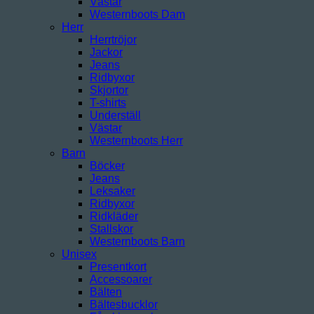
Västar
Westernboots Dam
Herr
Herrtröjor
Jackor
Jeans
Ridbyxor
Skjortor
T-shirts
Underställ
Västar
Westernboots Herr
Barn
Böcker
Jeans
Leksaker
Ridbyxor
Ridkläder
Stallskor
Westernboots Barn
Unisex
Presentkort
Accessoarer
Bälten
Bältesbucklor