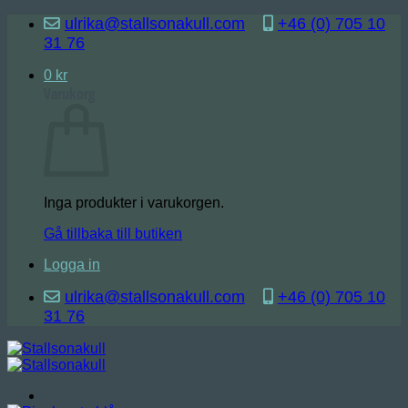
Skip
ulrika@stallsonakull.com
+46 (0) 705 10
to
31 76
content
0
kr
Varukorg
Inga produkter i varukorgen.
Gå tillbaka till butiken
Logga in
ulrika@stallsonakull.com
+46 (0) 705 10
31 76