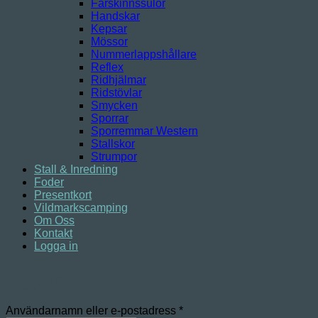
Fårskinnssulor
Handskar
Kepsar
Mössor
Nummerlappshållare
Reflex
Ridhjälmar
Ridstövlar
Smycken
Sporrar
Sporremmar Western
Stallskor
Strumpor
Stall & Inredning
Foder
Presentkort
Vildmarkscamping
Om Oss
Kontakt
Logga in
Logga in
Obligatoriskt
Användarnamn eller e-postadress
*