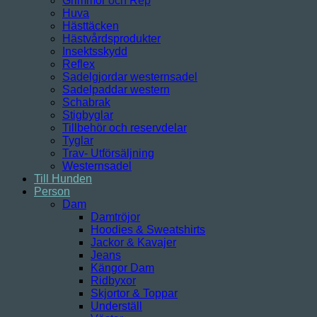
Grimmor och Rep
Huva
Hästtäcken
Hästvårdsprodukter
Insektsskydd
Reflex
Sadelgjordar westernsadel
Sadelpaddar western
Schabrak
Stigbyglar
Tillbehör och reservdelar
Tyglar
Trav- Utförsäljning
Westernsadel
Till Hunden
Person
Dam
Damtröjor
Hoodies & Sweatshirts
Jackor & Kavajer
Jeans
Kängor Dam
Ridbyxor
Skjortor & Toppar
Underställ