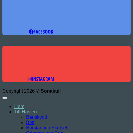
FACEBOOK
INSTAGRAM
Copyright 2026 ©
Sonakull
Hem
Till Hästen
Benskydd
Bett
Borstar och Skötsel