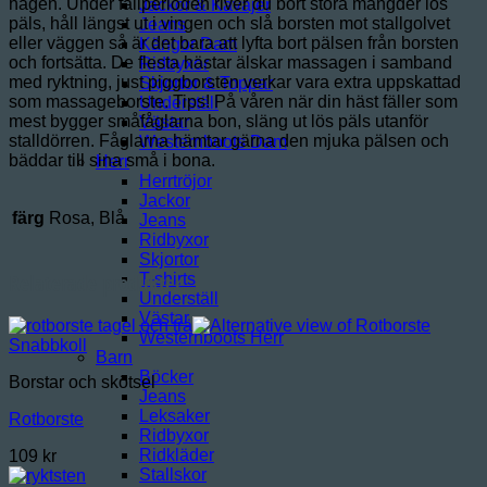
hagen. Under fällperioden river du bort stora mängder lös
Jackor & Kavajer
päls, håll längst ut i vingen och slå borsten mot stallgolvet
Jeans
eller väggen så är det bara att lyfta bort pälsen från borsten
Kängor Dam
och fortsätta. De flesta hästar älskar massagen i samband
Ridbyxor
med ryktning, just piggborsten verkar vara extra uppskattad
Skjortor & Toppar
som massageborste. Tips! På våren när din häst fäller som
Underställ
mest bygger småfåglarna bon, släng ut lös päls utanför
Västar
stalldörren. Fåglarna hämtar gärna den mjuka pälsen och
Westernboots Dam
bäddar till sina små i bona.
Herr
Herrtröjor
Jackor
färg
Rosa, Blå
Jeans
Ridbyxor
Skjortor
Relaterade produkter
T-shirts
Underställ
Västar
Westernboots Herr
Snabbkoll
Barn
Böcker
Borstar och skötsel
Jeans
Leksaker
Rotborste
Ridbyxor
Ridkläder
109
kr
Stallskor