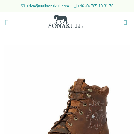
Skip
ulrika@stallsonakull.com
+46 (0) 705 10 31 76
to
content