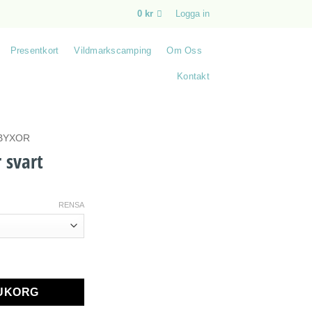
0
kr
Logga in
Presentkort
Vildmarkscamping
Om Oss
Kontakt
BYXOR
 svart
RENSA
gd
RUKORG