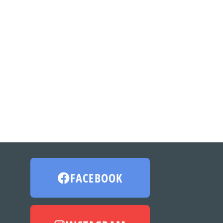
JACKOR
HKM Show Jacket
759
kr
FACEBOOK