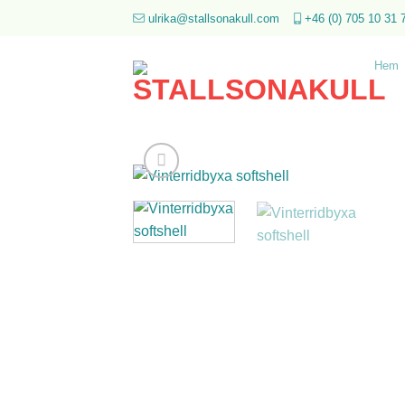
Skip
ulrika@stallsonakull.com
+46 (0) 705 10 31 
to
content
Hem