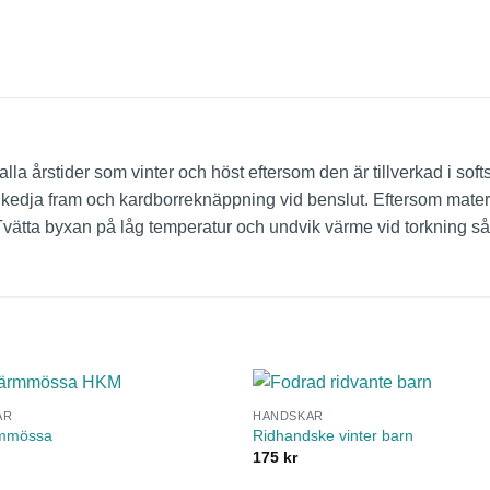
a årstider som vinter och höst eftersom den är tillverkad i sof
gkedja fram och kardborreknäppning vid benslut. Eftersom materia
 Tvätta byxan på låg temperatur och undvik värme vid torkning så 
AR
HANDSKAR
mmössa
Ridhandske vinter barn
175
kr