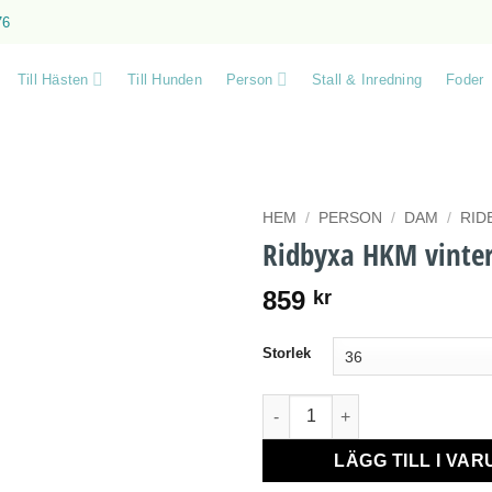
76
Till Hästen
Till Hunden
Person
Stall & Inredning
Foder
HEM
/
PERSON
/
DAM
/
RID
Ridbyxa HKM vinter
859
kr
Storlek
Ridbyxa HKM vinter svart män
LÄGG TILL I VA