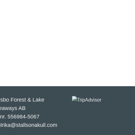
rsbo Forest & Lake
eaways AB
.nr. 556984-5067
ulrika@stallsonakull.com