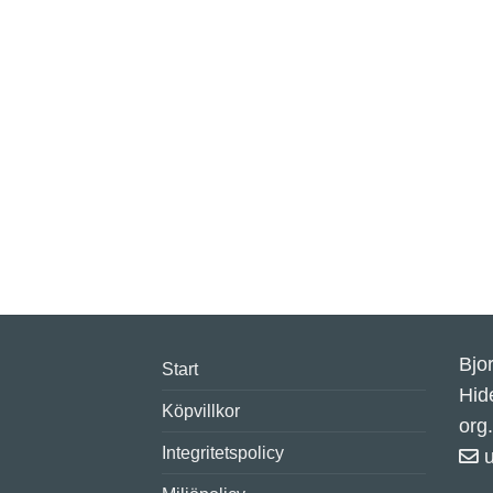
Bjo
Start
Hid
Köpvillkor
org
Integritetspolicy