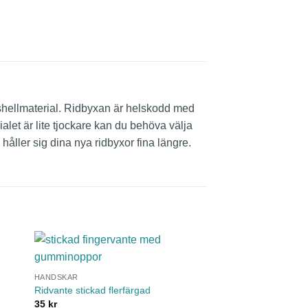
tshellmaterial. Ridbyxan är helskodd med
let är lite tjockare kan du behöva välja
håller sig dina nya ridbyxor fina längre.
HANDSKAR
Ridvante stickad flerfärgad
35
kr