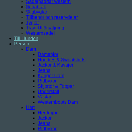
Sadelpaddar western
Schabrak
Stigbyglar
Tillbehör och reservdelar
Tyglar
Trav- Utförsäljning
Westernsadel
Till Hunden
Person
Dam
Damtröjor
Hoodies & Sweatshirts
Jackor & Kavajer
Jeans
Kängor Dam
Ridbyxor
Skjortor & Toppar
Underställ
Västar
Westernboots Dam
Herr
Herrtröjor
Jackor
Jeans
Ridbyxor