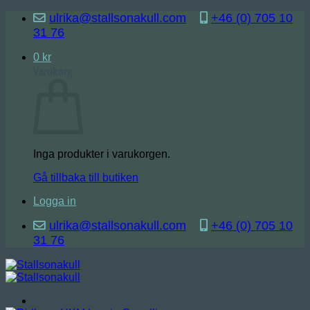
Skip
ulrika@stallsonakull.com
+46 (0) 705 10
to
31 76
content
0
kr
Varukorg
Inga produkter i varukorgen.
Gå tillbaka till butiken
Logga in
ulrika@stallsonakull.com
+46 (0) 705 10
31 76