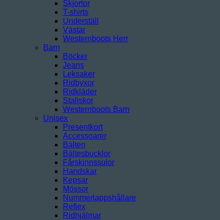
Skjortor
T-shirts
Underställ
Västar
Westernboots Herr
Barn
Böcker
Jeans
Leksaker
Ridbyxor
Ridkläder
Stallskor
Westernboots Barn
Unisex
Presentkort
Accessoarer
Bälten
Bältesbucklor
Fårskinnssulor
Handskar
Kepsar
Mössor
Nummerlappshållare
Reflex
Ridhjälmar