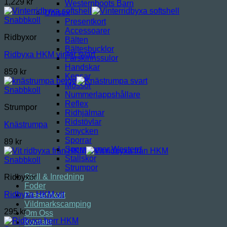
1,229
kr
Westernboots Barn
Unisex
Snabbkoll
Presentkort
Accessoarer
Ridbyxor
Bälten
Bältesbucklor
Ridbyxa HKM vinter svart
Fårskinnssulor
Handskar
859
kr
Kepsar
Mössor
Snabbkoll
Nummerlappshållare
Reflex
Strumpor
Ridhjälmar
Ridstövlar
Knästrumpa
Smycken
Sporrar
89
kr
Sporremmar Western
Stallskor
Snabbkoll
Strumpor
Stall & Inredning
Ridbyxor
Foder
Ridbyxa HKM vit
Presentkort
Vildmarkscamping
295
kr
Om Oss
Kontakt