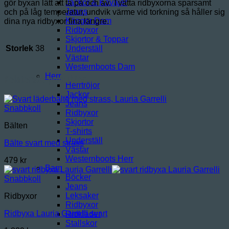
Jackor & Kavajer
gör byxan lätt att ta på och av. Tvätta ridbyxorna sparsamt
Jeans
och på låg temperatur, undvik värme vid torkning så håller sig
Kängor Dam
dina nya ridbyxor fina längre.
Ridbyxor
Skjortor & Toppar
Storlek
38
Underställ
Västar
Westernboots Dam
Herr
Relaterade produkter
Herrtröjor
Jackor
Jeans
Snabbkoll
Ridbyxor
Skjortor
Bälten
T-shirts
Underställ
Bälte svart med strass
Västar
Westernboots Herr
479
kr
Barn
Böcker
Snabbkoll
Jeans
Leksaker
Ridbyxor
Ridbyxor
Ridbyxa Lauria Garrelli svart
Ridkläder
Stallskor