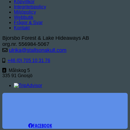
Köpvillkor
Integritetspolicy
Miljöpolicy
Webbutik
Frågor & Svar
Kontakt
Bjorsbo Forest & Lake Hideaways AB
org.nr. 556984-5067
ulrika@stallsonakull.com
+46 (0) 705 10 31 76
Målskog 5
335 91 Gnosjö
FACEBOOK