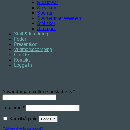
Ridstövlar
Smycken
Sporrar
Sporremmar Western
Stallskor
Strumpor
Stall & Inredning
Foder
Presentkort
Vildmarkscamping
Om Oss
Kontakt
Logga in
Logga in
Obligatoriskt
Användarnamn eller e-postadress
*
Obligatoriskt
Lösenord
*
Kom ihåg mig
Logga in
Glömt ditt lösenord?