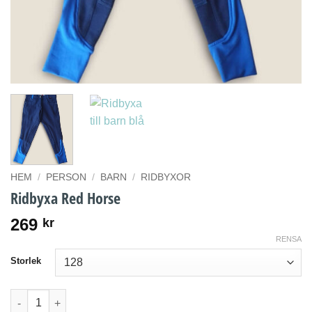
HEM
/
PERSON
/
BARN
/
RIDBYXOR
Ridbyxa Red Horse
269
kr
RENSA
Storlek
Ridbyxa Red Horse mängd