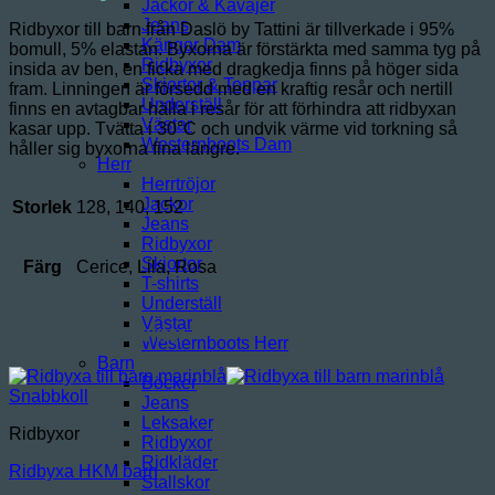
Jackor & Kavajer
mängd
Jeans
Ridbyxor till barn från Daslö by Tattini är tillverkade i 95%
Kängor Dam
bomull, 5% elastan. Byxorna är förstärkta med samma tyg på
Ridbyxor
insida av ben, en ficka med dragkedja finns på höger sida
Skjortor & Toppar
fram. Linningen är försedd med en kraftig resår och nertill
Underställ
finns en avtagbar hälla i resår för att förhindra att ridbyxan
Västar
kasar upp. Tvätta i 30°C och undvik värme vid torkning så
Westernboots Dam
håller sig byxorna fina längre.
Herr
Herrtröjor
Jackor
Storlek
128, 140, 152
Jeans
Ridbyxor
Skjortor
Färg
Cerice, Lila, Rosa
T-shirts
Underställ
Västar
Relaterade produkter
Westernboots Herr
Barn
Böcker
Snabbkoll
Jeans
Leksaker
Ridbyxor
Ridbyxor
Ridkläder
Ridbyxa HKM barn
Stallskor