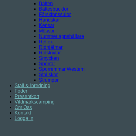
Bälten
Bältesbucklor
Fårskinnssulor
Handskar
Kepsar
Mössor
Nummerlappshållare
Reflex
Ridhjälmar
Ridstövlar
Smycken
Sporrar
Sporremmar Western
Stallskor
Strumpor
Stall & Inredning
Foder
Presentkort
Vildmarkscamping
Om Oss
Kontakt
Logga in
Logga in