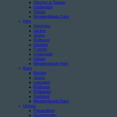
Skjortor & Toppar
Underställ
Västar
Westernboots Dam
Herr
Herrtröjor
Jackor
Jeans
Ridbyxor
Skjortor
T-shirts
Underställ
Västar
Westernboots Herr
Barn
Böcker
Jeans
Leksaker
Ridbyxor
Ridkläder
Stallskor
Westernboots Barn
Unisex
Presentkort
Accessoarer