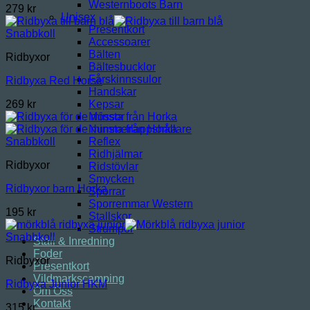
Westernboots Barn
279
kr
Unisex
Presentkort
Snabbkoll
Accessoarer
Bälten
Ridbyxor
Bältesbucklor
Fårskinnssulor
Ridbyxa Red Horse
Handskar
Kepsar
269
kr
Mössor
Nummerlappshållare
Reflex
Snabbkoll
Ridhjälmar
Ridbyxor
Ridstövlar
Smycken
Ridbyxor barn Horka
Sporrar
Sporremmar Western
195
kr
Stallskor
Strumpor
Snabbkoll
Stall & Inredning
Foder
Ridbyxor
Presentkort
Vildmarkscamping
Ridbyxa Junior HKM
Om Oss
Kontakt
315
kr