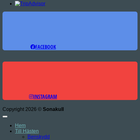
FACEBOOK
INSTAGRAM
Copyright 2026 ©
Sonakull
Hem
Till Hästen
Benskydd