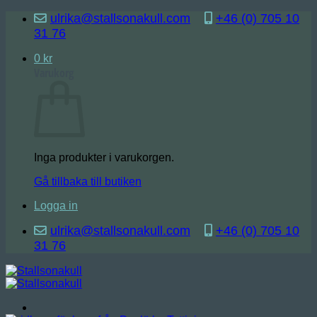
Skip
ulrika@stallsonakull.com
+46 (0) 705 10
to
31 76
content
0
kr
Varukorg
Inga produkter i varukorgen.
Gå tillbaka till butiken
Logga in
ulrika@stallsonakull.com
+46 (0) 705 10
31 76