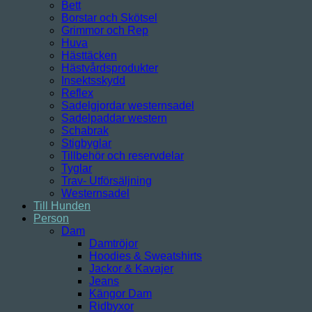
Bett
Borstar och Skötsel
Grimmor och Rep
Huva
Hästtäcken
Hästvårdsprodukter
Insektsskydd
Reflex
Sadelgjordar westernsadel
Sadelpaddar western
Schabrak
Stigbyglar
Tillbehör och reservdelar
Tyglar
Trav- Utförsäljning
Westernsadel
Till Hunden
Person
Dam
Damtröjor
Hoodies & Sweatshirts
Jackor & Kavajer
Jeans
Kängor Dam
Ridbyxor