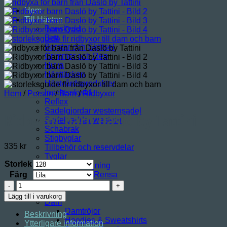
Hem
Till Hästen
Benskydd
Bett
Borstar och Skötsel
Grimmor och Rep
Huva
Hästtäcken
Hästvårdsprodukter
Insektsskydd
Hem
/
Person
/
Barn
/
Ridbyxor
Reflex
Sadelgjordar westernsadel
Ridbyxor barn Daslö by Tattini
Sadelpaddar western
Schabrak
Stigbyglar
335
kr
Tillbehör och reservdelar
Tyglar
Storlek
Trav- Utförsäljning
Färg
Rensa
Westernsadel
Till Hunden
Ridbyxor
Person
barn
Lägg till i varukorg
Dam
Daslö
Damtröjor
by
Beskrivning
Hoodies & Sweatshirts
Tattini
Ytterligare information