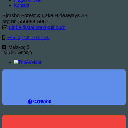
Frågor & Svar
Kontakt
Bjorsbo Forest & Lake Hideaways AB
org.nr. 556984-5067
ulrika@stallsonakull.com
+46 (0) 705 10 31 76
Målskog 5
335 91 Gnosjö
FACEBOOK