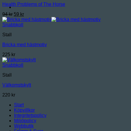
Health Problems of The Horse
Det
Det
94
kr
59
kr
ursprungliga
nuvarande
priset
priset
Snabbkoll
var:
är:
Stall
94 kr.
59 kr.
Bricka med hästmotiv
225
kr
Snabbkoll
Stall
Välkomstskylt
220
kr
Start
Köpvillkor
Integritetspolicy
Miljöpolicy
Webbutik