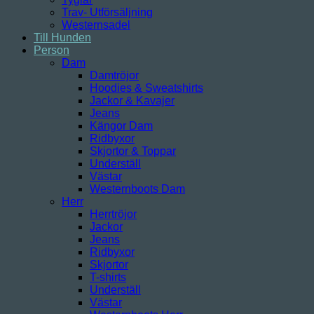
Trav- Utförsäljning
Westernsadel
Till Hunden
Person
Dam
Damtröjor
Hoodies & Sweatshirts
Jackor & Kavajer
Jeans
Kängor Dam
Ridbyxor
Skjortor & Toppar
Underställ
Västar
Westernboots Dam
Herr
Herrtröjor
Jackor
Jeans
Ridbyxor
Skjortor
T-shirts
Underställ
Västar