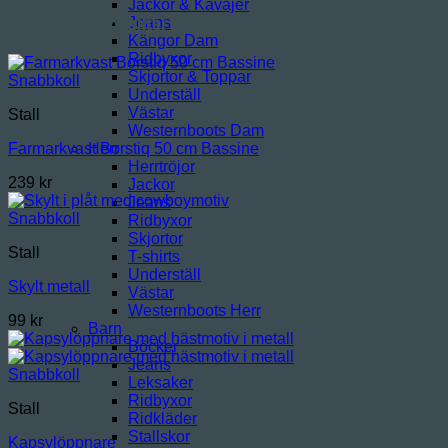
Jackor & Kavajer
Relaterade produkter
Jeans
Kängor Dam
Ridbyxor
Skjortor & Toppar
Snabbkoll
Underställ
Västar
Stall
Westernboots Dam
Herr
Farmarkvast Borstiq 50 cm Bassine
Herrtröjor
239
kr
Jackor
Jeans
Snabbkoll
Ridbyxor
Skjortor
Stall
T-shirts
Underställ
Skylt metall
Västar
Westernboots Herr
99
kr
Barn
Böcker
Jeans
Snabbkoll
Leksaker
Ridbyxor
Stall
Ridkläder
Stallskor
Kapsylöppnare