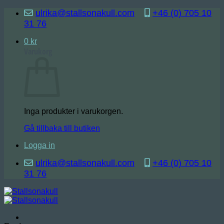
Skip
ulrika@stallsonakull.com
+46 (0) 705 10
to
31 76
content
0
kr
Varukorg
Inga produkter i varukorgen.
Gå tillbaka till butiken
Logga in
ulrika@stallsonakull.com
+46 (0) 705 10
31 76