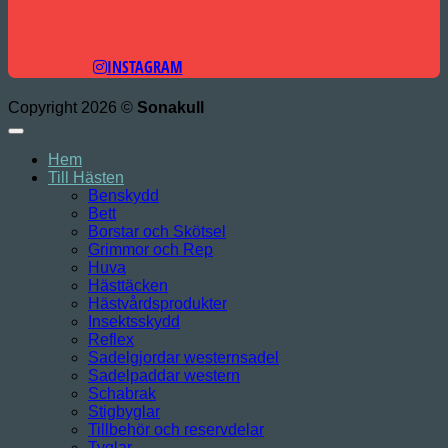
INSTAGRAM
Copyright 2026 ©
Sonakull
Hem
Till Hästen
Benskydd
Bett
Borstar och Skötsel
Grimmor och Rep
Huva
Hästtäcken
Hästvårdsprodukter
Insektsskydd
Reflex
Sadelgjordar westernsadel
Sadelpaddar western
Schabrak
Stigbyglar
Tillbehör och reservdelar
Tyglar