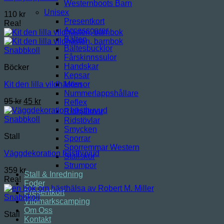
Westernboots Barn
Unisex
110
kr
Presentkort
Rea!
Accessoarer
Bälten
Bältesbucklor
Snabbkoll
Fårskinnssulor
Handskar
Böcker
Kepsar
Mössor
Kit den lilla vildhästen
Nummerlappshållare
Det
Det
95
kr
45
kr
Reflex
ursprungliga
nuvarande
Ridhjälmar
priset
priset
Snabbkoll
Ridstövlar
var:
är:
Smycken
Stall
95 kr.
45 kr.
Sporrar
Sporremmar Western
Väggdekoration hästhuvud
Stallskor
Strumpor
359
kr
Stall & Inredning
Rea!
Foder
Presentkort
Snabbkoll
Vildmarkscamping
Om Oss
Stall
Kontakt