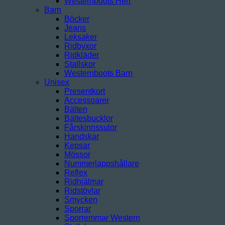
Westernboots Herr
Barn
Böcker
Jeans
Leksaker
Ridbyxor
Ridkläder
Stallskor
Westernboots Barn
Unisex
Presentkort
Accessoarer
Bälten
Bältesbucklor
Fårskinnssulor
Handskar
Kepsar
Mössor
Nummerlappshållare
Reflex
Ridhjälmar
Ridstövlar
Smycken
Sporrar
Sporremmar Western