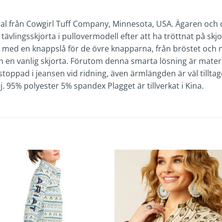
ial från Cowgirl Tuff Company, Minnesota, USA. Ägaren och de
ävlingsskjorta i pullovermodell efter att ha tröttnat på skj
 med en knappslå för de övre knapparna, från bröstet och
m en vanlig skjorta. Förutom denna smarta lösning är mater
stoppad i jeansen vid ridning, även ärmlängden är väl tilltag
j. 95% polyester 5% spandex Plagget är tillverkat i Kina.