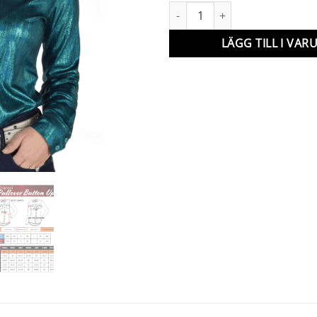
Show-skjorta Turkos mängd
LÄGG TILL I VA