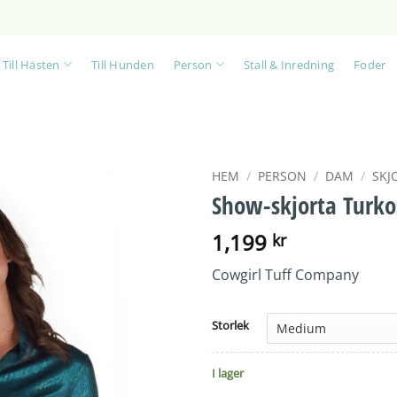
Till Hästen
Till Hunden
Person
Stall & Inredning
Foder
HEM
/
PERSON
/
DAM
/
SKJ
Show-skjorta Turko
1,199
kr
Cowgirl Tuff Company
Storlek
I lager