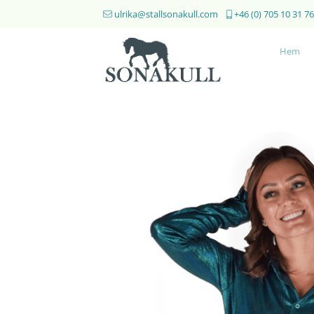
Skip
ulrika@stallsonakull.com
+46 (0) 705 10 31 76
to
content
Hem