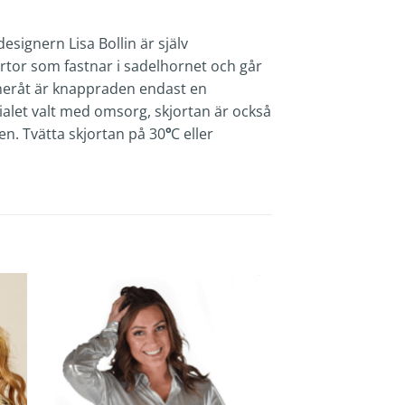
signern Lisa Bollin är själv
ortor som fastnar i sadelhornet och går
 neråt är knappraden endast en
ialet valt med omsorg, skjortan är också
en. Tvätta skjortan på 30
º
C eller