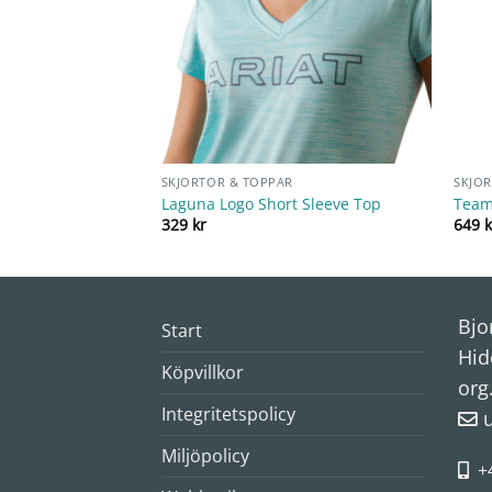
R
SKJORTOR & TOPPAR
SKJO
Laguna Logo Short Sleeve Top
Team 
329
kr
649
k
Bjo
Start
Hid
Köpvillkor
org
Integritetspolicy
Miljöpolicy
+