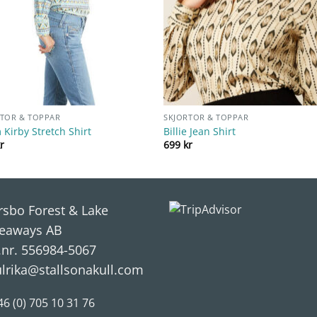
RTOR & TOPPAR
SKJORTOR & TOPPAR
Kirby Stretch Shirt
Billie Jean Shirt
r
699
kr
rsbo Forest & Lake
eaways AB
.nr. 556984-5067
ulrika@stallsonakull.com
46 (0) 705 10 31 76