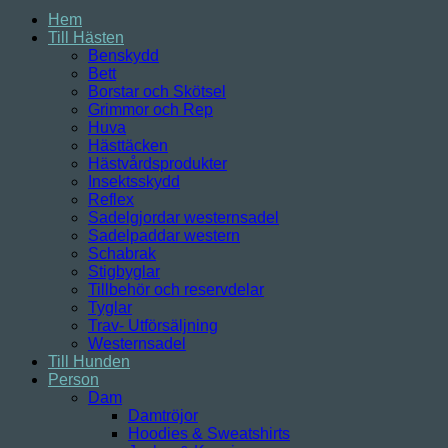
Hem
Till Hästen
Benskydd
Bett
Borstar och Skötsel
Grimmor och Rep
Huva
Hästtäcken
Hästvårdsprodukter
Insektsskydd
Reflex
Sadelgjordar westernsadel
Sadelpaddar western
Schabrak
Stigbyglar
Tillbehör och reservdelar
Tyglar
Trav- Utförsäljning
Westernsadel
Till Hunden
Person
Dam
Damtröjor
Hoodies & Sweatshirts