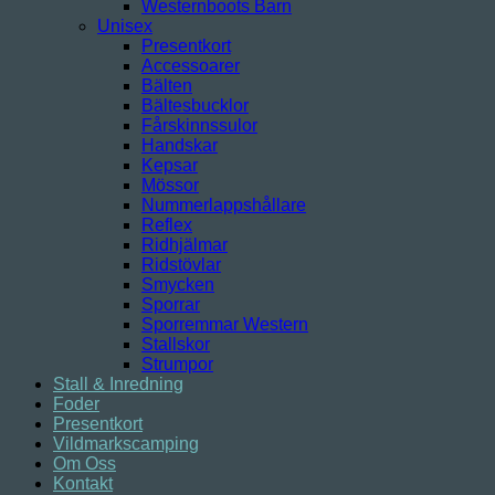
Westernboots Barn
Unisex
Presentkort
Accessoarer
Bälten
Bältesbucklor
Fårskinnssulor
Handskar
Kepsar
Mössor
Nummerlappshållare
Reflex
Ridhjälmar
Ridstövlar
Smycken
Sporrar
Sporremmar Western
Stallskor
Strumpor
Stall & Inredning
Foder
Presentkort
Vildmarkscamping
Om Oss
Kontakt