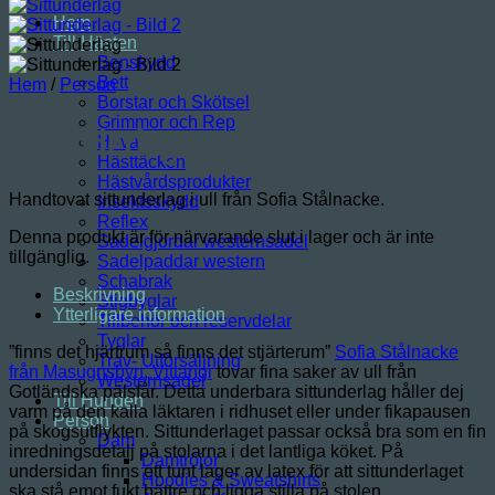
Hem
Till Hästen
Benskydd
Bett
Hem
/
Person
Borstar och Skötsel
Grimmor och Rep
Sittunderlag
Huva
Hästtäcken
Hästvårdsprodukter
Handtovat sittunderlag i ull från Sofia Stålnacke.
Insektsskydd
Reflex
Denna produkt är för närvarande slut i lager och är inte
Sadelgjordar westernsadel
tillgänglig.
Sadelpaddar western
Schabrak
Beskrivning
Stigbyglar
Ytterligare information
Tillbehör och reservdelar
Tyglar
”finns det hjärtrum så finns det stjärterum”
Sofia Stålnacke
Trav- Utförsäljning
från Masugnsbyn, Vittangi
tovar fina saker av ull från
Westernsadel
Gotländska pälsfår. Detta underbara sittunderlag håller dej
Till Hunden
varm på den kalla läktaren i ridhuset eller under fikapausen
Person
på skogsutflykten. Sittunderlaget passar också bra som en fin
Dam
inredningsdetalj på stolarna i det lantliga köket. På
Damtröjor
undersidan finns ett tunt lager av latex för att sittunderlaget
Hoodies & Sweatshirts
ska stå emot fukt bättre och ligga stilla på stolen.