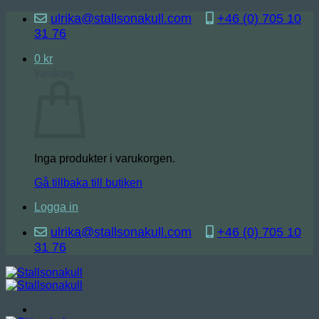
Skip
ulrika@stallsonakull.com
+46 (0) 705 10
to
31 76
content
0
kr
Varukorg
Inga produkter i varukorgen.
Gå tillbaka till butiken
Logga in
ulrika@stallsonakull.com
+46 (0) 705 10
31 76