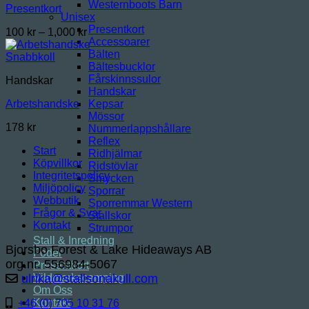
Westernboots Barn
Presentkort
Unisex
Presentkort
Prisintervall:
100
kr
–
1,000
kr
Accessoarer
100 kr
Bälten
till
Snabbkoll
Bältesbucklor
1,000 kr
Fårskinnssulor
Handskar
Handskar
Kepsar
Arbetshandske
Mössor
178
kr
Nummerlappshållare
Reflex
Start
Ridhjälmar
Köpvillkor
Ridstövlar
Integritetspolicy
Smycken
Miljöpolicy
Sporrar
Webbutik
Sporremmar Western
Frågor & Svar
Stallskor
Kontakt
Strumpor
Stall & Inredning
Bjorsbo Forest & Lake Hideaways AB
Foder
org.nr. 556984-5067
Presentkort
Vildmarkscamping
ulrika@stallsonakull.com
Om Oss
Kontakt
+46 (0) 705 10 31 76