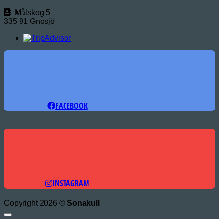
Målskog 5
335 91 Gnosjö
FACEBOOK
INSTAGRAM
Copyright 2026 ©
Sonakull