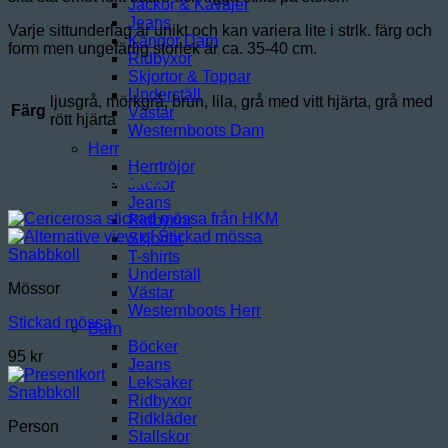
Jackor & Kavajer
Jeans
Varje sittunderlag är unikt och kan variera lite i strlk. färg och
Kängor Dam
form men ungefärlig storlek är ca. 35-40 cm.
Ridbyxor
Skjortor & Toppar
Underställ
ljusgrå, mörkgrå, brun, lila, grå med vitt hjärta, grå med
Färg
Västar
rött hjärta
Westernboots Dam
Herr
Herrtröjor
Relaterade produkter
Jackor
Jeans
Ridbyxor
Skjortor
Snabbkoll
T-shirts
Underställ
Mössor
Västar
Westernboots Herr
Stickad mössa
Barn
Böcker
95
kr
Jeans
Leksaker
Snabbkoll
Ridbyxor
Ridkläder
Person
Stallskor