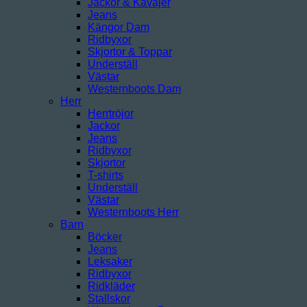
Jackor & Kavajer
Jeans
Kängor Dam
Ridbyxor
Skjortor & Toppar
Underställ
Västar
Westernboots Dam
Herr
Herrtröjor
Jackor
Jeans
Ridbyxor
Skjortor
T-shirts
Underställ
Västar
Westernboots Herr
Barn
Böcker
Jeans
Leksaker
Ridbyxor
Ridkläder
Stallskor