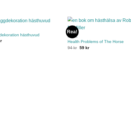
Rea!
dekoration hästhuvud
STALL
r
Health Problems of The Horse
Det
Det
94
kr
59
kr
ursprungliga
nuvarande
priset
priset
var:
är:
94 kr.
59 kr.