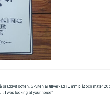
t på gräddvit botten. Skylten är tillverkad i 1 mm plåt och mäter 
y… I was looking at your horse”