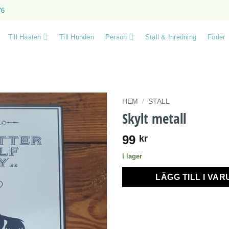
76
Till Hästen
Till Hunden
Person
Stall & Inredning
Foder
HEM
/
STALL
Skylt metall
99
kr
I lager
LÄGG TILL I VA