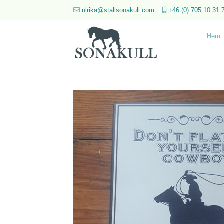
Skip
ulrika@stallsonakull.com
+46 (0) 705 10 31 
to
content
Hem