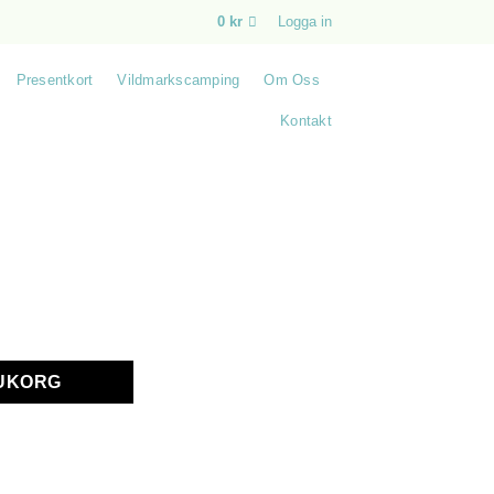
0
kr
Logga in
Presentkort
Vildmarkscamping
Om Oss
Kontakt
RUKORG