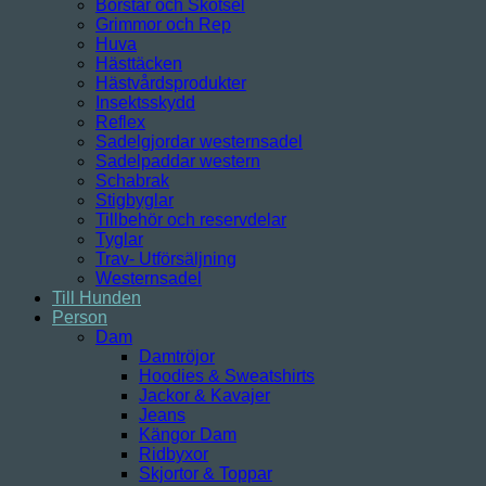
Borstar och Skötsel
Grimmor och Rep
Huva
Hästtäcken
Hästvårdsprodukter
Insektsskydd
Reflex
Sadelgjordar westernsadel
Sadelpaddar western
Schabrak
Stigbyglar
Tillbehör och reservdelar
Tyglar
Trav- Utförsäljning
Westernsadel
Till Hunden
Person
Dam
Damtröjor
Hoodies & Sweatshirts
Jackor & Kavajer
Jeans
Kängor Dam
Ridbyxor
Skjortor & Toppar