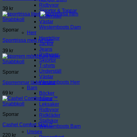
Ridbyxor
39
kr
Skjortor & Toppar
Underställ
Snabbkoll
Västar
Westernboots Dam
Sporrar
Herr
Herrtröjor
Sporrtrissa med nit liten
Jackor
Jeans
39
kr
Ridbyxor
Skjortor
Snabbkoll
T-shirts
Underställ
Sporrar
Västar
Westernboots Herr
Sporremmar läder bruna
Barn
69
kr
Böcker
Jeans
Snabbkoll
Leksaker
Ridbyxor
Sporrar
Ridkläder
Stallskor
Cashel Comfort Spur™
Westernboots Barn
Unisex
220
kr