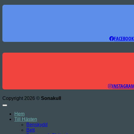
FACEBOOK
INSTAGRA
Copyright 2026 ©
Sonakull
Hem
Till Hästen
Benskydd
Bett