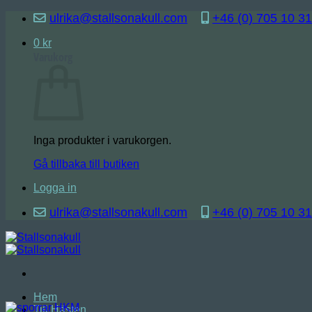
Skip
ulrika@stallsonakull.com
+46 (0) 705 10 31
to
content
0
kr
Varukorg
Inga produkter i varukorgen.
Gå tillbaka till butiken
Logga in
ulrika@stallsonakull.com
+46 (0) 705 10 31
Hem
Till Hästen