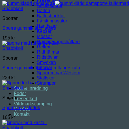
Presentkort
Accessoarer
Snabbkoll
Bälten
Bältesbucklor
Sporrar
Fårskinnssulor
Handskar
Sporre gummiklädd ladies
Kepsar
Mössor
195
kr
Nummerlappshållare
Reflex
Snabbkoll
Ridhjälmar
Ridstövlar
Sporrar
Smycken
Sporrar
Sporre gummiklädd med rullande kula
Sporremmar Western
239
kr
Stallskor
Strumpor
Snabbkoll
Stall & Inredning
Foder
Sporrar
Presentkort
Vildmarkscamping
Sporre barnstorlek
Om Oss
Kontakt
165
kr
Snabbkoll