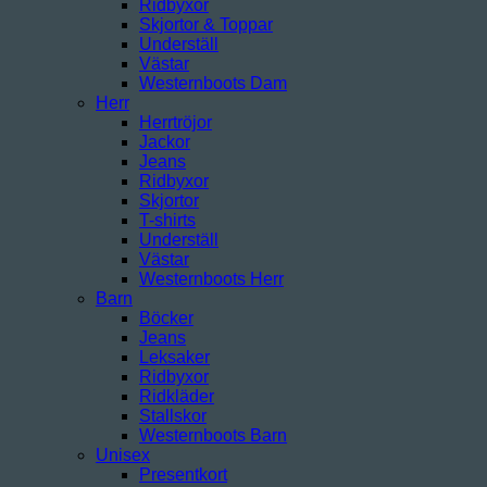
Ridbyxor
Skjortor & Toppar
Underställ
Västar
Westernboots Dam
Herr
Herrtröjor
Jackor
Jeans
Ridbyxor
Skjortor
T-shirts
Underställ
Västar
Westernboots Herr
Barn
Böcker
Jeans
Leksaker
Ridbyxor
Ridkläder
Stallskor
Westernboots Barn
Unisex
Presentkort