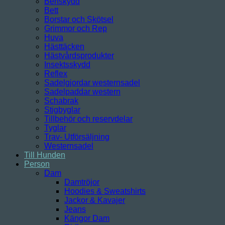
Benskydd
Bett
Borstar och Skötsel
Grimmor och Rep
Huva
Hästtäcken
Hästvårdsprodukter
Insektsskydd
Reflex
Sadelgjordar westernsadel
Sadelpaddar western
Schabrak
Stigbyglar
Tillbehör och reservdelar
Tyglar
Trav- Utförsäljning
Westernsadel
Till Hunden
Person
Dam
Damtröjor
Hoodies & Sweatshirts
Jackor & Kavajer
Jeans
Kängor Dam