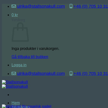
Skip
ulrika@stallsonakull.com
+46 (0) 705 10 31
to
content
0
kr
Varukorg
Inga produkter i varukorgen.
Gå tillbaka till butiken
Logga in
ulrika@stallsonakull.com
+46 (0) 705 10 31
Hem
Till Hästen