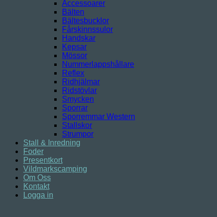
Accessoarer
Bälten
Bältesbucklor
Fårskinnssulor
Handskar
Kepsar
Mössor
Nummerlappshållare
Reflex
Ridhjälmar
Ridstövlar
Smycken
Sporrar
Sporremmar Western
Stallskor
Strumpor
Stall & Inredning
Foder
Presentkort
Vildmarkscamping
Om Oss
Kontakt
Logga in