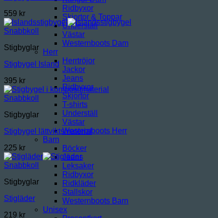
Ridbyxor
559
kr
Skjortor & Toppar
Underställ
Snabbkoll
Västar
Westernboots Dam
Stigbyglar
Herr
Herrtröjor
Stigbygel Island
Jackor
Jeans
395
kr
Ridbyxor
Skjortor
Snabbkoll
T-shirts
Underställ
Stigbyglar
Västar
Westernboots Herr
Stigbygel lättviktsmaterial
Barn
225
kr
Böcker
Jeans
Snabbkoll
Leksaker
Ridbyxor
Stigbyglar
Ridkläder
Stallskor
Stigläder
Westernboots Barn
Unisex
219
kr