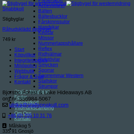
Presentkort
Accessoarer
Snabbkoll
Bälten
Bältesbucklor
Stigbyglar
Fårskinnssulor
Handskar
Råhudsklädd stigbygel
Kepsar
Mössor
749
kr
Nummerlappshållare
Reflex
Start
Ridhjälmar
Köpvillkor
Ridstövlar
Integritetspolicy
Smycken
Miljöpolicy
Sporrar
Webbutik
Sporremmar Western
Frågor & Svar
Stallskor
Kontakt
Strumpor
Stall & Inredning
Bjorsbo Forest & Lake Hideaways AB
Foder
org.nr. 556984-5067
Presentkort
ulrika@stallsonakull.com
Vildmarkscamping
Om Oss
+46 (0) 705 10 31 76
Kontakt
Målskog 5
335 91 Gnosjö