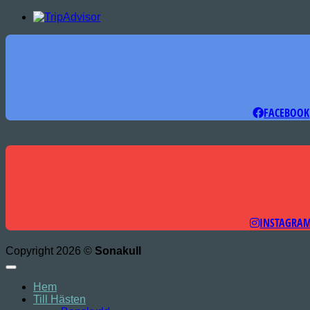
FACEBOOK
INSTAGRA
Copyright 2026 ©
Sonakull
Hem
Till Hästen