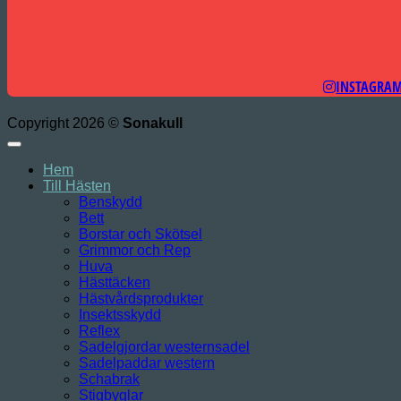
INSTAGRA
Copyright 2026 ©
Sonakull
Hem
Till Hästen
Benskydd
Bett
Borstar och Skötsel
Grimmor och Rep
Huva
Hästtäcken
Hästvårdsprodukter
Insektsskydd
Reflex
Sadelgjordar westernsadel
Sadelpaddar western
Schabrak
Stigbyglar