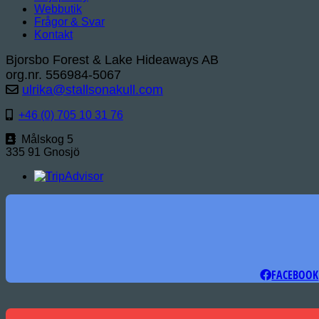
Webbutik
Frågor & Svar
Kontakt
Bjorsbo Forest & Lake Hideaways AB
org.nr. 556984-5067
ulrika@stallsonakull.com
+46 (0) 705 10 31 76
Målskog 5
335 91 Gnosjö
FACEBOOK