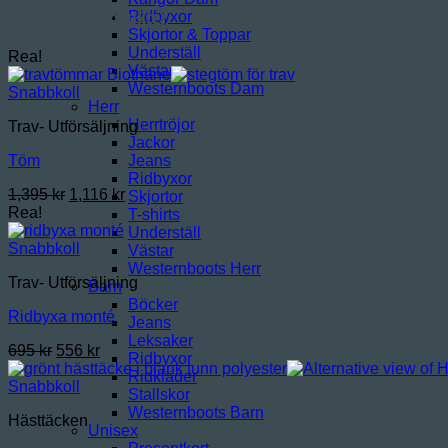
Relaterade produkter
Ridbyxor
Skjortor & Toppar
Underställ
Rea!
Västar
Westernboots Dam
Snabbkoll
Herr
Herrtröjor
Trav- Utförsäljning
Jackor
Jeans
Töm
Ridbyxor
Det
Det
1,395
kr
1,116
kr
Skjortor
ursprungliga
nuvarande
Rea!
T-shirts
priset
priset
Underställ
var:
är:
Snabbkoll
Västar
1,395 kr.
1,116 kr.
Westernboots Herr
Trav- Utförsäljning
Barn
Böcker
Ridbyxa monté
Jeans
Leksaker
Det
Det
695
kr
556
kr
Ridbyxor
ursprungliga
nuvarande
Ridkläder
priset
priset
Snabbkoll
Stallskor
var:
är:
Westernboots Barn
Hästtäcken
695 kr.
556 kr.
Unisex