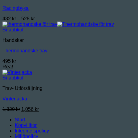
Racingbyxa
Prisintervall:
432
kr
–
528
kr
432 kr
till
Snabbkoll
528 kr
Handskar
Thermohandske trav
495
kr
Rea!
Snabbkoll
Trav- Utförsäljning
Vinterjacka
Det
Det
1,320
kr
1,056
kr
ursprungliga
nuvarande
Start
priset
priset
Köpvillkor
var:
är:
Integritetspolicy
1,320 kr.
1,056 kr.
Miljöpolicy