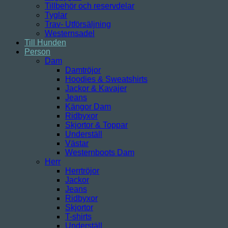
Tillbehör och reservdelar
Tyglar
Trav- Utförsäljning
Westernsadel
Till Hunden
Person
Dam
Damtröjor
Hoodies & Sweatshirts
Jackor & Kavajer
Jeans
Kängor Dam
Ridbyxor
Skjortor & Toppar
Underställ
Västar
Westernboots Dam
Herr
Herrtröjor
Jackor
Jeans
Ridbyxor
Skjortor
T-shirts
Underställ