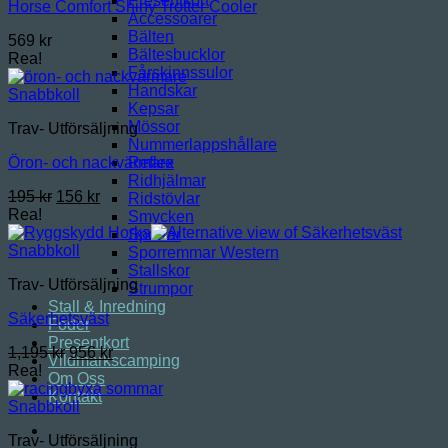
Presentkort
Horse Comfort Shiny Trotter Cooler
Accessoarer
Bälten
569
kr
Bältesbucklor
Rea!
Fårskinnssulor
Handskar
Snabbkoll
Kepsar
Mössor
Trav- Utförsäljning
Nummerlappshållare
Reflex
Öron- och nackvärmare
Ridhjälmar
Det
Det
195
kr
156
kr
Ridstövlar
ursprungliga
nuvarande
Rea!
Smycken
priset
priset
Sporrar
var:
är:
Snabbkoll
Sporremmar Western
195 kr.
156 kr.
Stallskor
Trav- Utförsäljning
Strumpor
Stall & Inredning
Säkerhetsväst
Foder
Presentkort
Det
Det
1,195
kr
956
kr
Vildmarkscamping
ursprungliga
nuvarande
Rea!
Om Oss
priset
priset
Kontakt
var:
är:
Snabbkoll
1,195 kr.
956 kr.
Trav- Utförsäljning