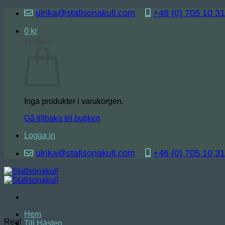
Skip
ulrika@stallsonakull.com
+46 (0) 705 10 31
to
content
0
kr
Varukorg
Inga produkter i varukorgen.
Gå tillbaka till butiken
Logga in
ulrika@stallsonakull.com
+46 (0) 705 10 31
Hem
Rea!
Till Hästen