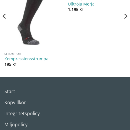
Ulltröja Merja
1,195
kr
STRUMPOR
Kompressionsstrumpa
195
kr
Start
Köpvillkor
Integritetspolicy
Miljöpolicy