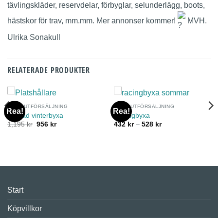
tävlingskläder, reservdelar, förbyglar, selunderlägg, boots,
hästskor för trav, mm.mm. Mer annonser kommer!
MVH.
Ulrika Sonakull
RELATERADE PRODUKTER
TRAV- UTFÖRSÄLJNING
TRAV- UTFÖRSÄLJNING
Rea!
Rea!
Fodrad vinterbyxa
Racingbyxa
Det
Det
Prisintervall:
1,195
kr
956
kr
432
kr
–
528
kr
ursprungliga
nuvarande
432 kr
priset
priset
till
var:
är:
528 kr
1,195 kr.
956 kr.
Start
Köpvillkor