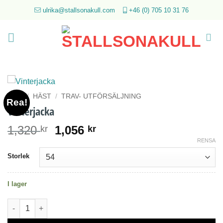
Skip
ulrika@stallsonakull.com
+46 (0) 705 10 31 76
to
content
HEM
/
HÄST
/
TRAV- UTFÖRSÄLJNING
Rea!
Vinterjacka
Det
Det
1,320
1,056
kr
kr
ursprungliga
nuvarande
RENSA
priset
priset
Storlek
var:
är:
1,320 kr.
1,056 kr.
I lager
Vinterjacka mängd