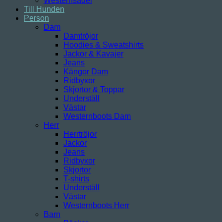
Westernsadel
Till Hunden
Person
Dam
Damtröjor
Hoodies & Sweatshirts
Jackor & Kavajer
Jeans
Kängor Dam
Ridbyxor
Skjortor & Toppar
Underställ
Västar
Westernboots Dam
Herr
Herrtröjor
Jackor
Jeans
Ridbyxor
Skjortor
T-shirts
Underställ
Västar
Westernboots Herr
Barn