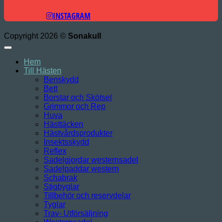
INSTAGRAM
Copyright 2026 ©
Sonakull
Hem
Till Hästen
Benskydd
Bett
Borstar och Skötsel
Grimmor och Rep
Huva
Hästtäcken
Hästvårdsprodukter
Insektsskydd
Reflex
Sadelgjordar westernsadel
Sadelpaddar western
Schabrak
Stigbyglar
Tillbehör och reservdelar
Tyglar
Trav- Utförsäljning