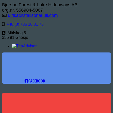
Bjorsbo Forest & Lake Hideaways AB
org.nr. 556984-5067
ulrika@stallsonakull.com
+46 (0) 705 10 31 76
Målskog 5
335 91 Gnosjö
FACEBOOK