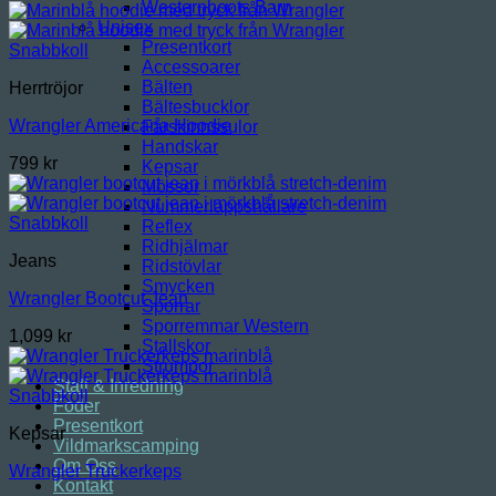
Westernboots Barn
Unisex
Presentkort
Snabbkoll
Accessoarer
Bälten
Herrtröjor
Bältesbucklor
Wrangler Americana Hoodie
Fårskinnssulor
Handskar
799
kr
Kepsar
Mössor
Nummerlappshållare
Snabbkoll
Reflex
Ridhjälmar
Jeans
Ridstövlar
Smycken
Wrangler Bootcut Jean
Sporrar
Sporremmar Western
1,099
kr
Stallskor
Strumpor
Stall & Inredning
Snabbkoll
Foder
Presentkort
Kepsar
Vildmarkscamping
Om Oss
Wrangler Truckerkeps
Kontakt