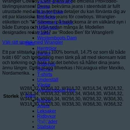
Wrangler Cowboy Cut®-jeans är de officiella ProRodeo-
Jackor & Kavajer
tävlingsjeansen! Dessa bekväma jeans i steentvätt är fullt
Jeans
utrustade med alla autentiska detaljer du kan förvänta dig av
Kängor Dam
ett par klassiska fem-ficks-jeans för cowboys. Wrangler-
Ridbyxor
etiketten och “W”-sömmar på bakfickorna är en välkänd syn i
Skjortor & Toppar
både Europa och USA sedan många år. Modellen
Underställ
designades redan 1947 av ‘Rodeo Ben’ för Wrangler®
Västar
Westernboots Dam
Välj rätt storlek med Wrangler
Herr
Herrtröjor
Ett par slitstarka jeans i 100% bomull, 14.75 oz som tål både
Jackor
tvätt i 60° och torktumling men tänk på att med skonsam tvätt
Jeans
och torkning och bara när det behövs så håller dina jeans
Ridbyxor
ännu längre. Detta plagg tillverkas i Nicaragua eller Mexiko,
Skjortor
Nordamerika.
T-shirts
Underställ
Västar
W28/L32, W30/L32, W31/L32, W31/L34, W32/L32,
Westernboots Herr
W32/L34, W33/L32, W33/L34, W34/L30, W34/L32,
Barn
Storlek
W34/L34, W36/L34, W29/L30, W29/L32, W30/L30,
Böcker
W31/L30, W32/L30, W33/L30, W36/L30, W36/L32
Jeans
Leksaker
Ridbyxor
Relaterade produkter
Ridkläder
Stallskor