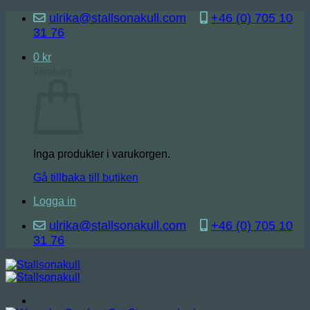
Skip
ulrika@stallsonakull.com
+46 (0) 705 10
to
31 76
content
0
kr
Varukorg
Inga produkter i varukorgen.
Gå tillbaka till butiken
Logga in
ulrika@stallsonakull.com
+46 (0) 705 10
31 76