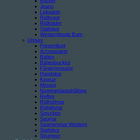
Böcker
Jeans
Leksaker
Ridbyxor
Ridkläder
Stallskor
Westernboots Barn
Unisex
Presentkort
Accessoarer
Bälten
Bältesbucklor
Fårskinnssulor
Handskar
Kepsar
Mössor
Nummerlappshållare
Reflex
Ridhjälmar
Ridstövlar
Smycken
Sporrar
Sporremmar Western
Stallskor
Strumpor