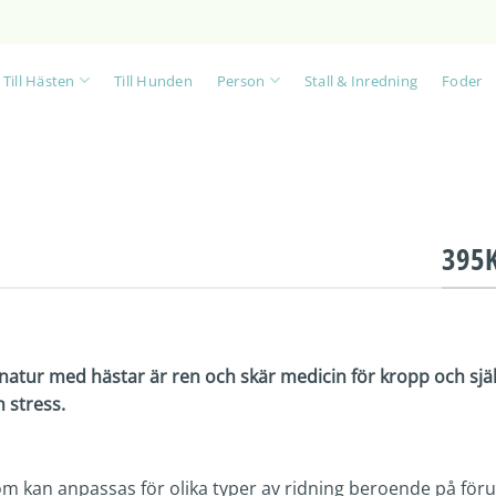
Till Hästen
Till Hunden
Person
Stall & Inredning
Foder
395
 natur med hästar är ren och skär medicin för kropp och själ
h stress.
som kan anpassas för olika typer av ridning beroende på för