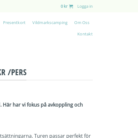
0
kr
Logga in
Presentkort
Vildmarkscamping
Om Oss
Kontakt
KR /PERS
. Här har vi fokus på avkoppling och
utsättningarna. Turen passar perfekt för