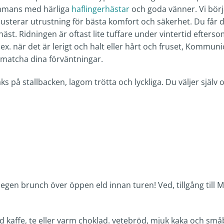
sammans med härliga
haflingerhästar
och goda vänner. Vi bör
justerar utrustning för bästa komfort och säkerhet. Du får 
st. Ridningen är oftast lite tuffare under vintertid efter
 t.ex. när det är lerigt och halt eller hårt och fruset, Kom
t matcha dina förväntningar.
s på stallbacken, lagom trötta och lyckliga. Du väljer själv o
 egen brunch över öppen eld innan turen! Ved, tillgång till M
d kaffe, te eller varm choklad. vetebröd, mjuk kaka och små