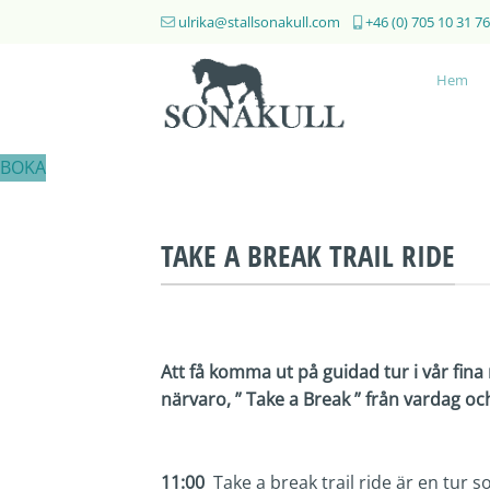
Skip
ulrika@stallsonakull.com
+46 (0) 705 10 31 76
to
content
Hem
BOKA
TAKE A BREAK TRAIL RIDE
Att få komma ut på guidad tur i vår fina
närvaro, ” Take a Break ” från vardag oc
11:00
Take a break trail ride är en tur 