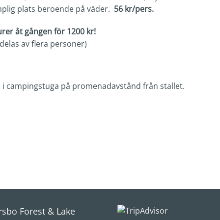
mplig plats beroende på väder.
56 kr/pers.
urer åt gången för 1200 kr!
delas av flera personer)
 i campingstuga på promenadavstånd från stallet.
rsbo Forest & Lake