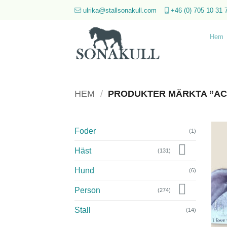
Skip
ulrika@stallsonakull.com
+46 (0) 705 10 31 
to
content
Hem
HEM
/
PRODUKTER MÄRKTA ”A
Foder
(1)
Häst
(131)
Hund
(6)
Person
(274)
Stall
(14)