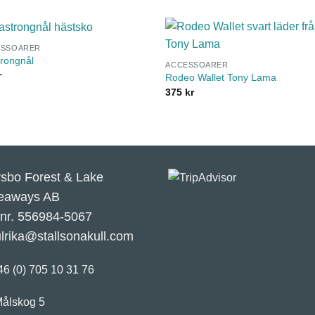
ESSOARER
trongnål
ACCESSOARER
r
Rodeo Wallet Tony Lama
375
kr
rsbo Forest & Lake
eaways AB
.nr. 556984-5067
ulrika@stallsonakull.com
46 (0) 705 10 31 76
ålskog 5