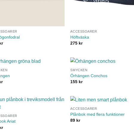
ESSOARER
ACCESSOARER
ögonfodral
Höftväska
kr
275
kr
CKEN
SMYCKEN
ängen
Örhängen Conchos
kr
155
kr
ACCESSOARER
Plånbok med flera funktioner
ESSOARER
89
kr
bok Ariat
kr