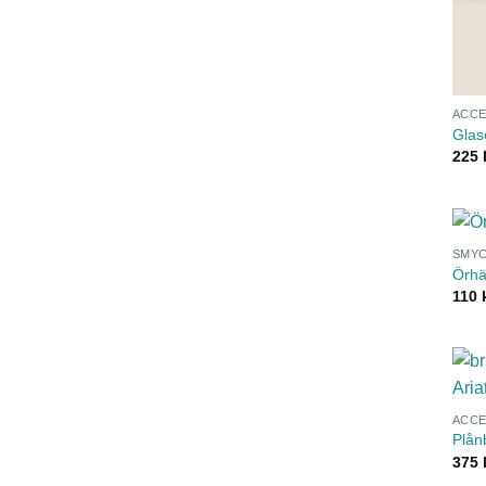
ACC
Glas
225
SMY
Örh
110
ACC
Plån
375