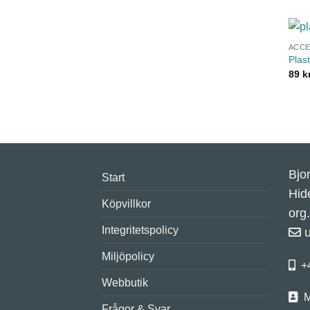
ACC
Plas
89
k
Bjo
Start
Hid
Köpvillkor
org
Integritetspolicy
Miljöpolicy
+
Webbutik
M
Frågor & Svar