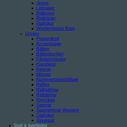
Jeans
Leksaker
Ridbyxor
Ridkläder
Stallskor
Westernboots Barn
Unisex
Presentkort
Accessoarer
Bälten
Bältesbucklor
Fårskinnssulor
Handskar
Kepsar
Mössor
Nummerlappshållare
Reflex
Ridhjälmar
Ridstövlar
Smycken
Sporrar
Sporremmar Western
Stallskor
Strumpor
Stall & Inredning