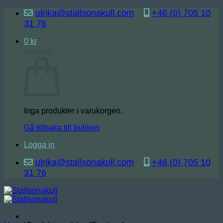
Skip
ulrika@stallsonakull.com
+46 (0) 705 10
to
31 76
content
0
kr
Varukorg
Inga produkter i varukorgen.
Gå tillbaka till butiken
Logga in
ulrika@stallsonakull.com
+46 (0) 705 10
31 76