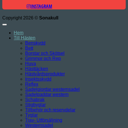
INSTAGRAM
Copyright 2026 ©
Sonakull
Hem
Till Hästen
Benskydd
Bett
Borstar och Skötsel
Grimmor och Rep
Huva
Hästtäcken
Hästvårdsprodukter
Insektsskydd
Reflex
Sadelgjordar westernsadel
Sadelpaddar western
Schabrak
Stigbyglar
Tillbehör och reservdelar
Tyglar
Trav- Utförsäljning
Westernsadel