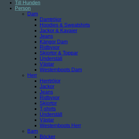
Till Hunden
Person
Dam
Damtröjor
Hoodies & Sweatshirts
Jackor & Kavajer
Jeans
Kängor Dam
Ridbyxor
Skjortor & Toppar
Underställ
Västar
Westernboots Dam
Herr
Herrtröjor
Jackor
Jeans
Ridbyxor
Skjortor
T-shirts
Underställ
Västar
Westernboots Herr
Barn
Böcker