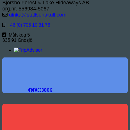
Bjorsbo Forest & Lake Hideaways AB
org.nr. 556984-5067
ulrika@stallsonakull.com
+46 (0) 705 10 31 76
Målskog 5
335 91 Gnosjö
FACEBOOK