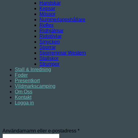
Handskar
Kepsar
Mössor
Nummerlappshållare
Reflex
Ridhjälmar
Ridstövlar
Smycken
Sporrar
Sporremmar Western
Stallskor
Strumpor
Stall & Inredning
Foder
Presentkort
Vildmarkscamping
Om Oss
Kontakt
Logga in
Logga in
Obligatoriskt
Användarnamn eller e-postadress
*