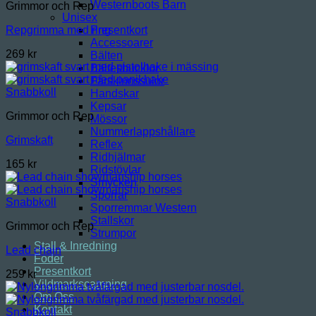
Westernboots Barn
Grimmor och Rep
Unisex
Presentkort
Repgrimma med ring
Accessoarer
269
kr
Bälten
Bältesbucklor
Fårskinnssulor
Snabbkoll
Handskar
Kepsar
Grimmor och Rep
Mössor
Nummerlappshållare
Grimskaft
Reflex
Ridhjälmar
165
kr
Ridstövlar
Smycken
Sporrar
Snabbkoll
Sporremmar Western
Stallskor
Grimmor och Rep
Strumpor
Stall & Inredning
Lead chain
Foder
Presentkort
259
kr
Vildmarkscamping
Om Oss
Kontakt
Snabbkoll