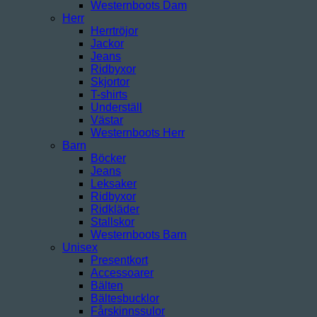
Westernboots Dam
Herr
Herrtröjor
Jackor
Jeans
Ridbyxor
Skjortor
T-shirts
Underställ
Västar
Westernboots Herr
Barn
Böcker
Jeans
Leksaker
Ridbyxor
Ridkläder
Stallskor
Westernboots Barn
Unisex
Presentkort
Accessoarer
Bälten
Bältesbucklor
Fårskinnssulor