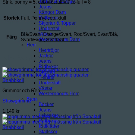
Jackor & Kavajer
Strlk. ponny = 5, cob = 6, full = 7, x-full = 8
Jeans
Kängor Dam
Ridbyxor
Storlek
Full, Ponny, cob, xfull
Skjortor & Toppar
Underställ
Västar
Blå/Svart, Orange/Svart, Röd/Svart, Svart/Blå,
Färg
Westernboots Dam
Svart/Grön, Svart/Vit
Herr
Herrtröjor
Jackor
Relaterade produkter
Jeans
Ridbyxor
Skjortor
T-shirts
Snabbkoll
Underställ
Västar
Grimmor och Rep
Westernboots Herr
Barn
Showgrimma
Böcker
Jeans
1,149
kr
Leksaker
Ridbyxor
Ridkläder
Snabbkoll
Stallskor