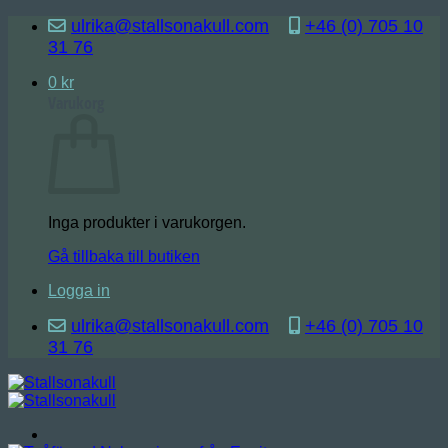
Skip
ulrika@stallsonakull.com
+46 (0) 705 10
to
31 76
content
0
kr
Varukorg
Inga produkter i varukorgen.
Gå tillbaka till butiken
Logga in
ulrika@stallsonakull.com
+46 (0) 705 10
31 76