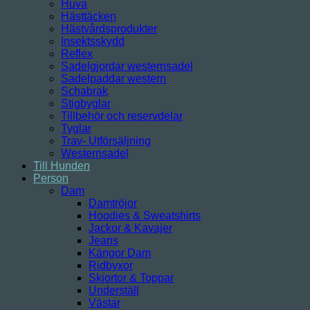
Huva
Hästtäcken
Hästvårdsprodukter
Insektsskydd
Reflex
Sadelgjordar westernsadel
Sadelpaddar western
Schabrak
Stigbyglar
Tillbehör och reservdelar
Tyglar
Trav- Utförsäljning
Westernsadel
Till Hunden
Person
Dam
Damtröjor
Hoodies & Sweatshirts
Jackor & Kavajer
Jeans
Kängor Dam
Ridbyxor
Skjortor & Toppar
Underställ
Västar