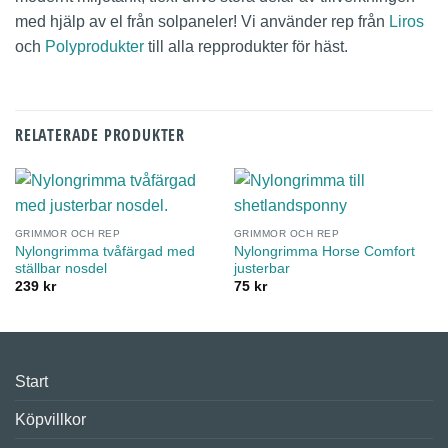
med hjälp av el från solpaneler! Vi använder rep från
Liros
och
Polyprodukter
till alla repprodukter för häst.
RELATERADE PRODUKTER
GRIMMOR OCH REP
GRIMMOR OCH REP
Nylongrimma tvåfärgad med
Nylongrimma Horse Comfort
ställbar nosdel
justerbar
239
kr
75
kr
Start
Köpvillkor