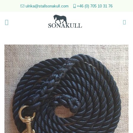
Skip
ulrika@stallsonakull.com
+46 (0) 705 10 31 76
to
content