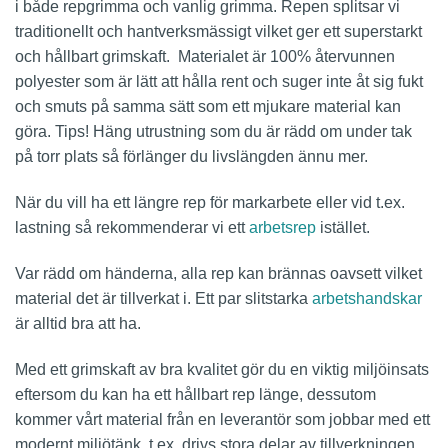
i både repgrimma och vanlig grimma. Repen splitsar vi
traditionellt och hantverksmässigt vilket ger ett superstarkt
och hållbart grimskaft. Materialet är 100% återvunnen
polyester som är lätt att hålla rent och suger inte åt sig fukt
och smuts på samma sätt som ett mjukare material kan
göra. Tips! Häng utrustning som du är rädd om under tak
på torr plats så förlänger du livslängden ännu mer.
När du vill ha ett längre rep för markarbete eller vid t.ex.
lastning så rekommenderar vi ett
arbetsrep
istället.
Var rädd om händerna, alla rep kan brännas oavsett vilket
material det är tillverkat i. Ett par slitstarka
arbetshandskar
är alltid bra att ha.
Med ett grimskaft av bra kvalitet gör du en viktig miljöinsats
eftersom du kan ha ett hållbart rep länge, dessutom
kommer vårt material från en leverantör som jobbar med ett
modernt miljötänk, t.ex. drivs stora delar av tillverkningen