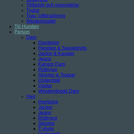
Tillbehör och reservdelar
Tyglar
Trav- Utförsäljning
Westernsadel
Till Hunden
Person
Dam
Damtröjor
Hoodies & Sweatshirts
Jackor & Kavajer
Jeans
Kängor Dam
Ridbyxor
Skjortor & Toppar
Underställ
Västar
Westernboots Dam
Herr
Herrtröjor
Jackor
Jeans
Ridbyxor
Skjortor
T-shirts