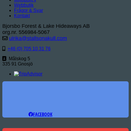
Webbutik
Frågor & Svar
Kontakt
Bjorsbo Forest & Lake Hideaways AB
org.nr. 556984-5067
ulrika@stallsonakull.com
+46 (0) 705 10 31 76
Målskog 5
335 91 Gnosjö
FACEBOOK