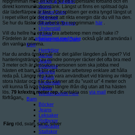
repgrimman med en knut ger ett superstarkt förband och en
Jackor & Kavajer
direkt kommunikationslänk. Längst ut finns en splitsad ögla
Jeans
där läderflärpen är fäst. Just splitsen ger extra tyngd längst ut
Kängor Dam
i repet vilket gör det enkelt att rikta energin där du vill ha den.
Ridbyxor
Se hur du fäster ditt arbetsrep i repgrimman
här
.
Skjortor & Toppar
Underställ
Vill du hellre ha ett lika bra arbetsrep men med hake i?
Västar
Fördelen är att
arbetsrepet med hake
också går att använda i
Westernboots Dam
din vanliga grimma.
Herr
Herrtröjor
Har du andra önskemål när det gäller längden på repet? Vid
Jackor
hanteringsträning av mindre ponnyer räcker det ofta bra med
Jeans
3 meter och är dessutom personen som ska jobba med
Ridbyxor
hästen ett barn så blir ett kortare arbetsrep enklare att hålla
Skjortor
reda på. Längre rep kan vara användbart vid träning av riktigt
T-shirts
stora hästar och när du känner att du ”vuxit ur” 4 meter och
Underställ
vill kunna få iväg hästen längre ifrån dig utan att ha hästen
Västar
lös.
79 kr/extra meter rep.
Kontakta oss
via mail
med din
Westernboots Herr
förfrågan.
Barn
Böcker
Jeans
Leksaker
Ridbyxor
Färg
röd, svart, sand, silver
Ridkläder
Stallskor