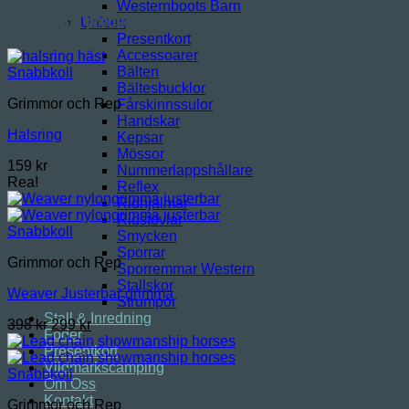
Westernboots Barn
Relaterade produkter
Unisex
Presentkort
Accessoarer
Bälten
Snabbkoll
Bältesbucklor
Grimmor och Rep
Fårskinnssulor
Handskar
Halsring
Kepsar
Mössor
159
kr
Nummerlappshållare
Rea!
Reflex
Ridhjälmar
Ridstövlar
Snabbkoll
Smycken
Sporrar
Grimmor och Rep
Sporremmar Western
Stallskor
Weaver Justerbar grimma
Strumpor
Stall & Inredning
Det
Det
398
kr
299
kr
Foder
ursprungliga
nuvarande
Presentkort
priset
priset
Vildmarkscamping
var:
är:
Snabbkoll
Om Oss
398 kr.
299 kr.
Kontakt
Grimmor och Rep