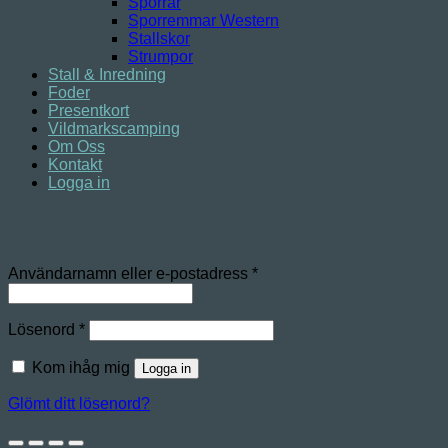
Sporrar
Sporremmar Western
Stallskor
Strumpor
Stall & Inredning
Foder
Presentkort
Vildmarkscamping
Om Oss
Kontakt
Logga in
Logga in
Obligatoriskt
Användarnamn eller e-postadress
*
Obligatoriskt
Lösenord
*
Kom ihåg mig
Logga in
Glömt ditt lösenord?