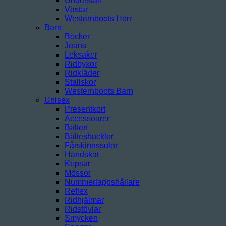
Underställ
Västar
Westernboots Herr
Barn
Böcker
Jeans
Leksaker
Ridbyxor
Ridkläder
Stallskor
Westernboots Barn
Unisex
Presentkort
Accessoarer
Bälten
Bältesbucklor
Fårskinnssulor
Handskar
Kepsar
Mössor
Nummerlappshållare
Reflex
Ridhjälmar
Ridstövlar
Smycken