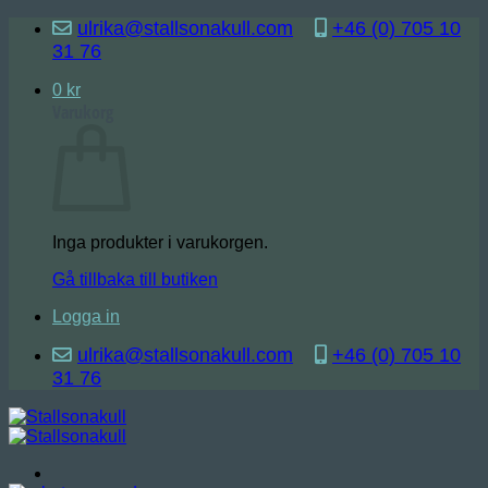
Skip
ulrika@stallsonakull.com
+46 (0) 705 10
to
31 76
content
0
kr
Varukorg
Inga produkter i varukorgen.
Gå tillbaka till butiken
Logga in
ulrika@stallsonakull.com
+46 (0) 705 10
31 76