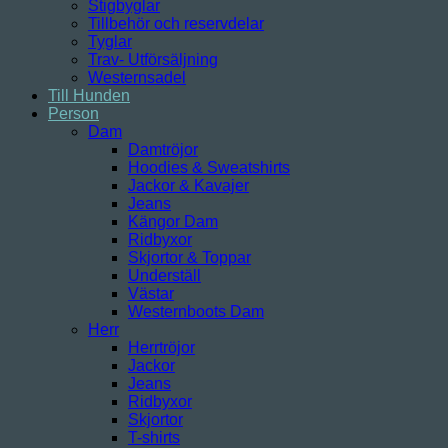
Stigbyglar
Tillbehör och reservdelar
Tyglar
Trav- Utförsäljning
Westernsadel
Till Hunden
Person
Dam
Damtröjor
Hoodies & Sweatshirts
Jackor & Kavajer
Jeans
Kängor Dam
Ridbyxor
Skjortor & Toppar
Underställ
Västar
Westernboots Dam
Herr
Herrtröjor
Jackor
Jeans
Ridbyxor
Skjortor
T-shirts