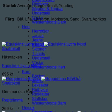
Ridbyxor
Storlek
Average, Large, Small, Yearling
Skjortor & Toppar
Underställ
Västar
Färg
Blå, Lila, Ljusgrön, Mörkgrön, Sand, Svart, Aprikos
Westernboots Dam
Herr
Herrtröjor
Relaterade produkter
Jackor
Jeans
Ridbyxor
Snabbkoll
Skjortor
T-shirts
Hästtäcken
Underställ
Västar
Equiskinz Lycra Hood
Westernboots Herr
Barn
695
kr
Böcker
Jeans
Snabbkoll
Leksaker
Ridbyxor
Grimmor och Rep
Ridkläder
Stallskor
Repgrimma
Westernboots Barn
Unisex
269
kr