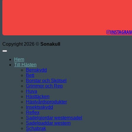
INSTAGRA
Copyright 2026 ©
Sonakull
Hem
Till Hästen
Benskydd
Bett
Borstar och Skötsel
Grimmor och Rep
Huva
Hästtäcken
Hästvårdsprodukter
Insektsskydd
Reflex
Sadelgjordar westernsadel
Sadelpaddar western
Schabrak