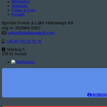
Miljöpolicy
Webbutik
Frågor & Svar
Kontakt
Bjorsbo Forest & Lake Hideaways AB
org.nr. 556984-5067
ulrika@stallsonakull.com
+46 (0) 705 10 31 76
Målskog 5
335 91 Gnosjö
FACEBOOK