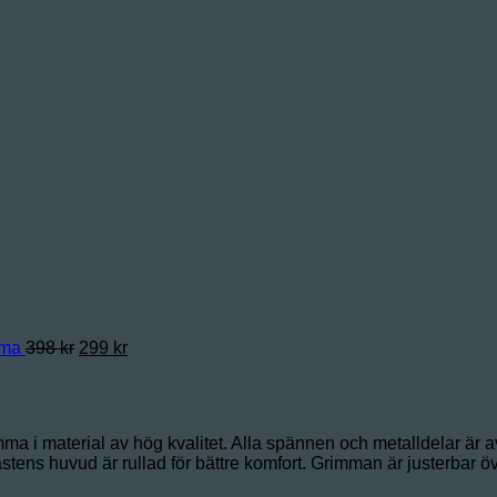
Det
Det
mma
398
kr
299
kr
ursprungliga
nuvarande
priset
priset
var:
är:
398 kr.
299 kr.
a i material av hög kvalitet. Alla spännen och metalldelar är a
ns huvud är rullad för bättre komfort. Grimman är justerbar öv