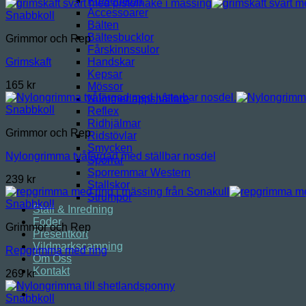
Presentkort
Accessoarer
Snabbkoll
Bälten
Bältesbucklor
Grimmor och Rep
Fårskinnssulor
Grimskaft
Handskar
Kepsar
165
kr
Mössor
Nummerlappshållare
Snabbkoll
Reflex
Ridhjälmar
Grimmor och Rep
Ridstövlar
Smycken
Nylongrimma tvåfärgad med ställbar nosdel
Sporrar
Sporremmar Western
239
kr
Stallskor
Strumpor
Snabbkoll
Stall & Inredning
Foder
Grimmor och Rep
Presentkort
Vildmarkscamping
Repgrimma med ring
Om Oss
Kontakt
269
kr
Snabbkoll