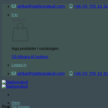
Skip
ulrika@stallsonakull.com
+46 (0) 705 10 31
to
content
0
kr
Varukorg
Inga produkter i varukorgen.
Gå tillbaka till butiken
Logga in
ulrika@stallsonakull.com
+46 (0) 705 10 31
Hem
Rea!
Till Hästen