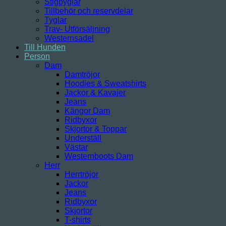
Stigbyglar
Tillbehör och reservdelar
Tyglar
Trav- Utförsäljning
Westernsadel
Till Hunden
Person
Dam
Damtröjor
Hoodies & Sweatshirts
Jackor & Kavajer
Jeans
Kängor Dam
Ridbyxor
Skjortor & Toppar
Underställ
Västar
Westernboots Dam
Herr
Herrtröjor
Jackor
Jeans
Ridbyxor
Skjortor
T-shirts