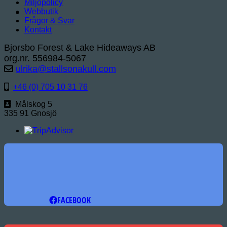
Miljöpolicy
Webbutik
Frågor & Svar
Kontakt
Bjorsbo Forest & Lake Hideaways AB
org.nr. 556984-5067
ulrika@stallsonakull.com
+46 (0) 705 10 31 76
Målskog 5
335 91 Gnosjö
FACEBOOK