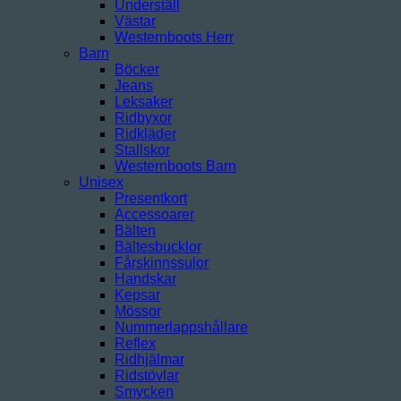
Underställ
Västar
Westernboots Herr
Barn
Böcker
Jeans
Leksaker
Ridbyxor
Ridkläder
Stallskor
Westernboots Barn
Unisex
Presentkort
Accessoarer
Bälten
Bältesbucklor
Fårskinnssulor
Handskar
Kepsar
Mössor
Nummerlappshållare
Reflex
Ridhjälmar
Ridstövlar
Smycken