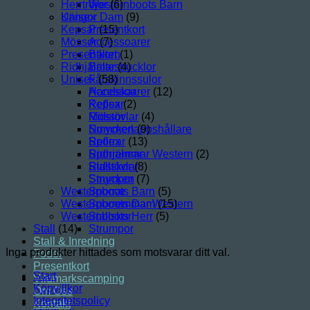
Herrtröjor
Westernboots Barn
(6)
Unisex
Kängor Dam
(9)
Kepsar
Presentkort
(15)
Mössor
Accessoarer
(7)
Presentkort
Bälten
(1)
Ridhjälmar
Bältesbucklor
(4)
Unisex
Fårskinnssulor
(58)
Handskar
Accessoarer
(12)
Kepsar
Reflex
(2)
Mössor
Ridstövlar
(4)
Nummerlappshållare
Smycken
(9)
Reflex
Sporrar
(13)
Ridhjälmar
Sporremmar Western
(2)
Ridstövlar
Stallskor
(8)
Smycken
Strumpor
(7)
Westernboots Barn
Sporrar
(5)
Westernboots Dam
Sporremmar Western
(15)
Westernboots Herr
Stallskor
(5)
Stall
(14)
Strumpor
Stall & Inredning
Inga produkter hittades som motsvarar ditt val.
Foder
Presentkort
Start
Vildmarkscamping
Köpvillkor
Om Oss
Integritetspolicy
Kontakt