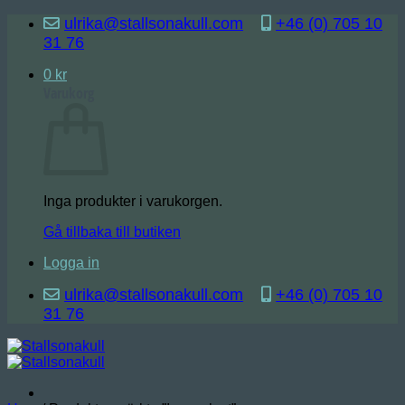
Skip
ulrika@stallsonakull.com
+46 (0) 705 10
to
31 76
content
0
kr
Varukorg
Inga produkter i varukorgen.
Gå tillbaka till butiken
Logga in
ulrika@stallsonakull.com
+46 (0) 705 10
31 76