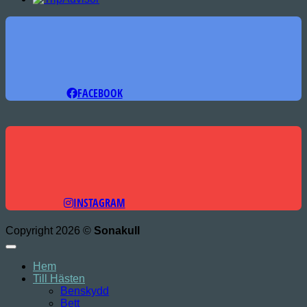
FACEBOOK
INSTAGRAM
Copyright 2026 ©
Sonakull
Hem
Till Hästen
Benskydd
Bett