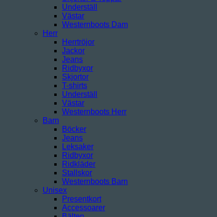
Underställ
Västar
Westernboots Dam
Herr
Herrtröjor
Jackor
Jeans
Ridbyxor
Skjortor
T-shirts
Underställ
Västar
Westernboots Herr
Barn
Böcker
Jeans
Leksaker
Ridbyxor
Ridkläder
Stallskor
Westernboots Barn
Unisex
Presentkort
Accessoarer
Bälten