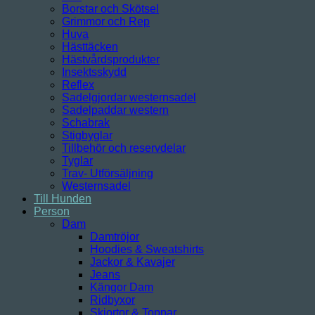
Borstar och Skötsel
Grimmor och Rep
Huva
Hästtäcken
Hästvårdsprodukter
Insektsskydd
Reflex
Sadelgjordar westernsadel
Sadelpaddar western
Schabrak
Stigbyglar
Tillbehör och reservdelar
Tyglar
Trav- Utförsäljning
Westernsadel
Till Hunden
Person
Dam
Damtröjor
Hoodies & Sweatshirts
Jackor & Kavajer
Jeans
Kängor Dam
Ridbyxor
Skjortor & Toppar