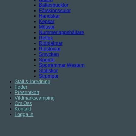
Bältesbucklor
Fårskinnssulor
Handskar
Kepsar
Mössor
Nummerlappshållare
Reflex
Ridhjälmar
Ridstövlar
Smycken
Sporrar
Sporremmar Western
Stallskor
Strumpor
Stall & Inredning
Foder
Presentkort
Vildmarkscamping
Om Oss
Kontakt
Logga in
Logga in