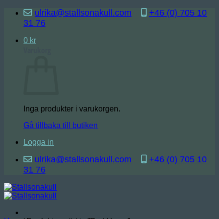
Skip
ulrika@stallsonakull.com
+46 (0) 705 10
to
31 76
content
0
kr
Varukorg
Inga produkter i varukorgen.
Gå tillbaka till butiken
Logga in
ulrika@stallsonakull.com
+46 (0) 705 10
31 76