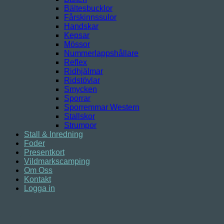
Bältesbucklor
Fårskinnssulor
Handskar
Kepsar
Mössor
Nummerlappshållare
Reflex
Ridhjälmar
Ridstövlar
Smycken
Sporrar
Sporremmar Western
Stallskor
Strumpor
Stall & Inredning
Foder
Presentkort
Vildmarkscamping
Om Oss
Kontakt
Logga in
Logga in