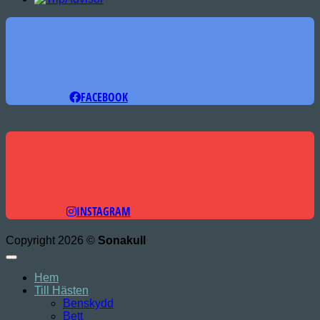
FACEBOOK
INSTAGRAM
Copyright 2026 ©
Sonakull
Hem
Till Hästen
Benskydd
Bett