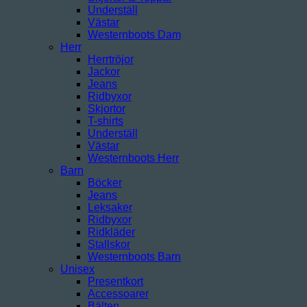
Underställ
Västar
Westernboots Dam
Herr
Herrtröjor
Jackor
Jeans
Ridbyxor
Skjortor
T-shirts
Underställ
Västar
Westernboots Herr
Barn
Böcker
Jeans
Leksaker
Ridbyxor
Ridkläder
Stallskor
Westernboots Barn
Unisex
Presentkort
Accessoarer
Bälten