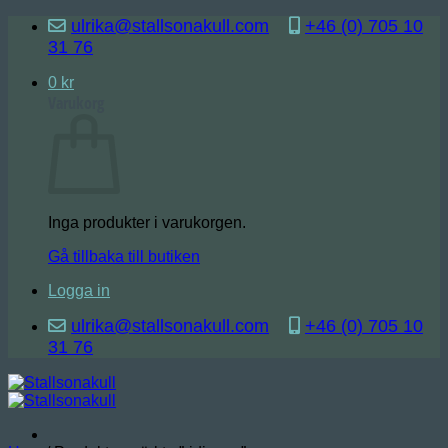
Skip
ulrika@stallsonakull.com
+46 (0) 705 10
to
31 76
content
0
kr
Varukorg
Inga produkter i varukorgen.
Gå tillbaka till butiken
Logga in
ulrika@stallsonakull.com
+46 (0) 705 10
31 76