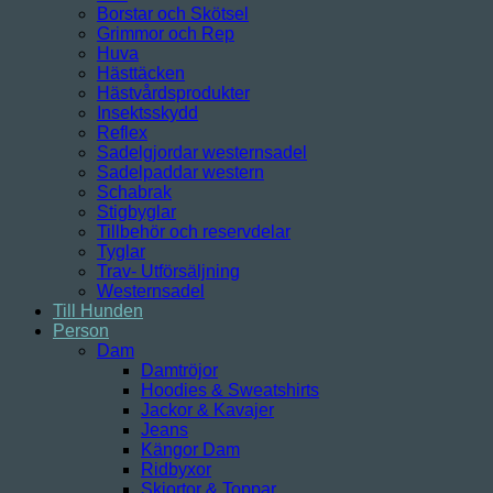
Borstar och Skötsel
Grimmor och Rep
Huva
Hästtäcken
Hästvårdsprodukter
Insektsskydd
Reflex
Sadelgjordar westernsadel
Sadelpaddar western
Schabrak
Stigbyglar
Tillbehör och reservdelar
Tyglar
Trav- Utförsäljning
Westernsadel
Till Hunden
Person
Dam
Damtröjor
Hoodies & Sweatshirts
Jackor & Kavajer
Jeans
Kängor Dam
Ridbyxor
Skjortor & Toppar