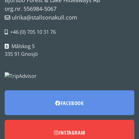
Bjorsbo Forest & Lake Hideaways AB
org.nr. 556984-5067
ulrika@stallsonakull.com
+46 (0) 705 10 31 76
Målskog 5
335 91 Gnosjö
FACEBOOK
INSTAGRAM