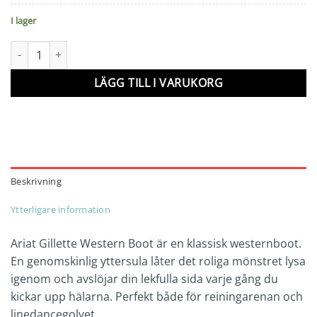
I lager
Ariat Gillette mängd
LÄGG TILL I VARUKORG
Beskrivning
Ytterligare information
Ariat Gillette Western Boot är en klassisk westernboot.
En genomskinlig yttersula låter det roliga mönstret lysa
igenom och avslöjar din lekfulla sida varje gång du
kickar upp hälarna. Perfekt både för reiningarenan och
linedancegolvet.