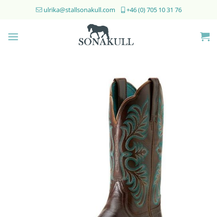
Skip
ulrika@stallsonakull.com
+46 (0) 705 10 31 76
to
content