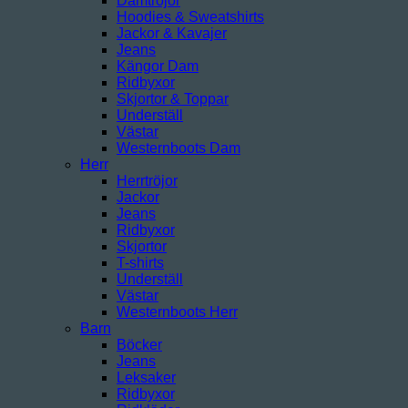
Damtröjor
Hoodies & Sweatshirts
Jackor & Kavajer
Jeans
Kängor Dam
Ridbyxor
Skjortor & Toppar
Underställ
Västar
Westernboots Dam
Herr
Herrtröjor
Jackor
Jeans
Ridbyxor
Skjortor
T-shirts
Underställ
Västar
Westernboots Herr
Barn
Böcker
Jeans
Leksaker
Ridbyxor