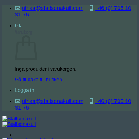
Skip
ulrika@stallsonakull.com
+46 (0) 705 10
to
31 76
content
0
kr
Varukorg
Inga produkter i varukorgen.
Gå tillbaka till butiken
Logga in
ulrika@stallsonakull.com
+46 (0) 705 10
31 76