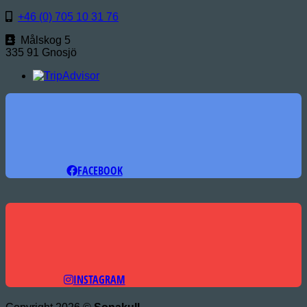
+46 (0) 705 10 31 76
Målskog 5
335 91 Gnosjö
FACEBOOK
INSTAGRAM