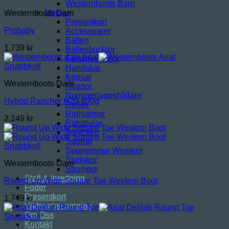
Westernboots Barn
Unisex
Westernboots Dam
Presentkort
Probaby
Accessoarer
Bälten
1,739
kr
Bältesbucklor
Fårskinnssulor
Snabbkoll
Handskar
Kepsar
Westernboots Dam
Mössor
Nummerlappshållare
Hybrid Rancher H20 400g
Reflex
Ridhjälmar
2,149
kr
Ridstövlar
Smycken
Sporrar
Snabbkoll
Sporremmar Western
Stallskor
Westernboots Dam
Strumpor
Stall & Inredning
Round Up Wide Square Toe Western Boot
Foder
Presentkort
1,749
kr
Vildmarkscamping
Om Oss
Snabbkoll
Kontakt