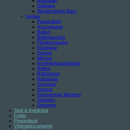
Ridkläder
Stallskor
Westernboots Barn
Unisex
Presentkort
Accessoarer
Bälten
Bältesbucklor
Fårskinnssulor
Handskar
Kepsar
Mössor
Nummerlappshållare
Reflex
Ridhjälmar
Ridstövlar
Smycken
Sporrar
Sporremmar Western
Stallskor
Strumpor
Stall & Inredning
Foder
Presentkort
Vildmarkscamping