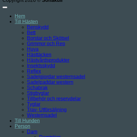
Copyright 2026 ©
Sonakull
Hem
Till Hästen
Benskydd
Bett
Borstar och Skötsel
Grimmor och Rep
Huva
Hästtäcken
Hästvårdsprodukter
Insektsskydd
Reflex
Sadelgjordar westernsadel
Sadelpaddar western
Schabrak
Stigbyglar
Tillbehör och reservdelar
Tyglar
Trav- Utförsäljning
Westernsadel
Till Hunden
Person
Dam