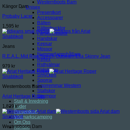
Westernboots Barn
Kängor Dam
Unisex
Presentkort
Probaby Lacer
Accessoarer
Bälten
1,595
kr
Bältesbucklor
Fårskinnssulor
Snabbkoll
Handskar
Kepsar
Jeans
Mössor
Nummerlappshållare
R.E.A.L. Mid Rise Stretch Outseam Ella Skinny Jean
Reflex
Ridhjälmar
979
kr
Ridstövlar
Smycken
Snabbkoll
Sporrar
Sporremmar Western
Westernboots Dam
Stallskor
Strumpor
Ariat Heritage Roper
Stall & Inredning
1,829
kr
Foder
Presentkort
Snabbkoll
Vildmarkscamping
Om Oss
Westernboots Dam
Kontakt