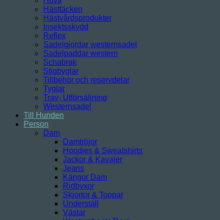
Huva
Hästtäcken
Hästvårdsprodukter
Insektsskydd
Reflex
Sadelgjordar westernsadel
Sadelpaddar western
Schabrak
Stigbyglar
Tillbehör och reservdelar
Tyglar
Trav- Utförsäljning
Westernsadel
Till Hunden
Person
Dam
Damtröjor
Hoodies & Sweatshirts
Jackor & Kavajer
Jeans
Kängor Dam
Ridbyxor
Skjortor & Toppar
Underställ
Västar