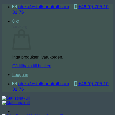
Skip
ulrika@stallsonakull.com
+46 (0) 705 10
to
31 76
content
0
kr
Varukorg
Inga produkter i varukorgen.
Gå tillbaka till butiken
Logga in
ulrika@stallsonakull.com
+46 (0) 705 10
31 76