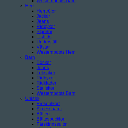
Westernboots Dam
Herr
Herrtröjor
Jackor
Jeans
Ridbyxor
Skjortor
T-shirts
Underställ
Västar
Westernboots Herr
Barn
Böcker
Jeans
Leksaker
Ridbyxor
Ridkläder
Stallskor
Westernboots Barn
Unisex
Presentkort
Accessoarer
Bälten
Bältesbucklor
Fårskinnssulor