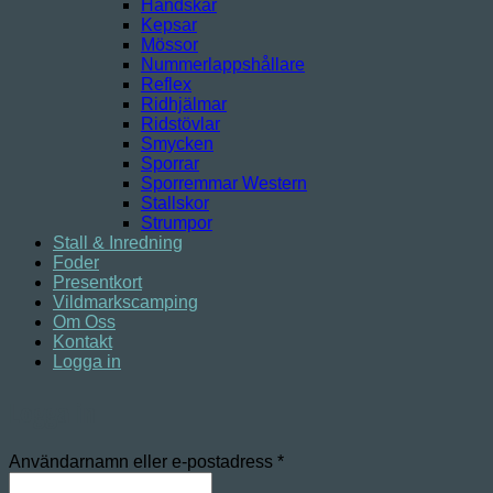
Handskar
Kepsar
Mössor
Nummerlappshållare
Reflex
Ridhjälmar
Ridstövlar
Smycken
Sporrar
Sporremmar Western
Stallskor
Strumpor
Stall & Inredning
Foder
Presentkort
Vildmarkscamping
Om Oss
Kontakt
Logga in
Logga in
Obligatoriskt
Användarnamn eller e-postadress
*