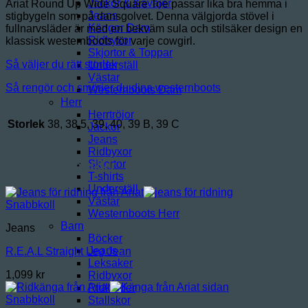
mängd
Jackor & Kavajer
Ariat Round Up Wide Square Toe passar lika bra hemma i
Jeans
stigbygeln som på dansgolvet. Denna välgjorda stövel i
Kängor Dam
fullnarvsläder är med en bekväm sula och stilsäker design en
Ridbyxor
klassisk westernboots för varje cowgirl.
Skjortor & Toppar
Så väljer du rätt storlek
Underställ
Västar
Så rengör och smörjer du dina westernboots
Westernboots Dam
Herr
Herrtröjor
Storlek
38, 38,5, 39, 40, 39 B, 39 C
Jackor
Jeans
Ridbyxor
Relaterade produkter
Skjortor
T-shirts
Underställ
Västar
Snabbkoll
Westernboots Herr
Barn
Jeans
Böcker
Jeans
R.E.A.L Straight Leg Jean
Leksaker
1,099
kr
Ridbyxor
Ridkläder
Snabbkoll
Stallskor