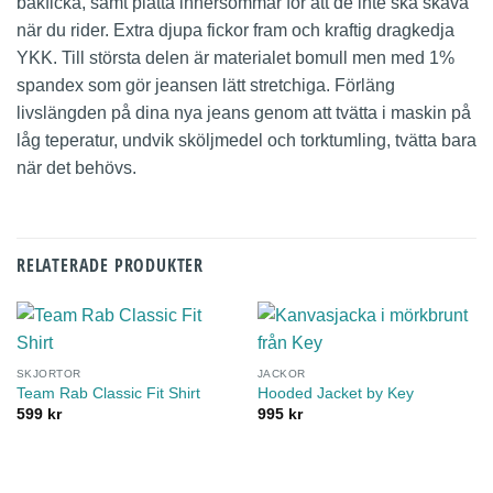
bakficka, samt platta innersömmar för att de inte ska skava
när du rider. Extra djupa fickor fram och kraftig dragkedja
YKK. Till största delen är materialet bomull men med 1%
spandex som gör jeansen lätt stretchiga. Förläng
livslängden på dina nya jeans genom att tvätta i maskin på
låg teperatur, undvik sköljmedel och torktumling, tvätta bara
när det behövs.
RELATERADE PRODUKTER
SKJORTOR
JACKOR
Team Rab Classic Fit Shirt
Hooded Jacket by Key
599
kr
995
kr