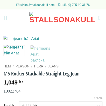
Skip
ulrika@stallsonakull.com
+46 (0) 705 10 31 76
to
content
HEM
/
PERSON
/
HERR
/
JEANS
M5 Rocker Stackable Straight Leg Jean
1,049
kr
10022784
RENSA
Storlek