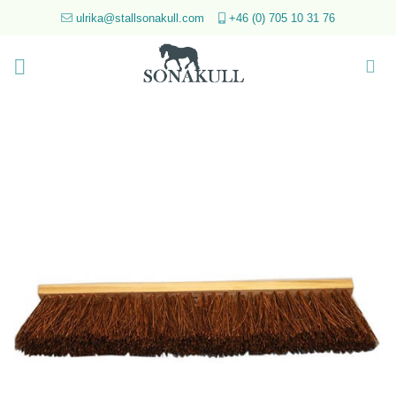
Skip
ulrika@stallsonakull.com
+46 (0) 705 10 31 76
to
content